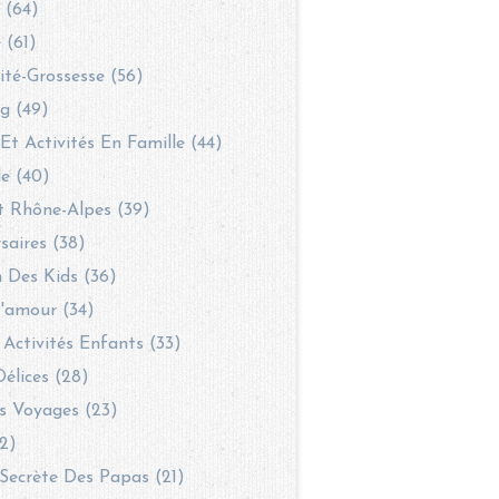
 (64)
 (61)
té-Grossesse (56)
g (49)
 Et Activités En Famille (44)
le (40)
t Rhône-Alpes (39)
saires (38)
 Des Kids (36)
'amour (34)
 Activités Enfants (33)
Délices (28)
s Voyages (23)
2)
Secrète Des Papas (21)