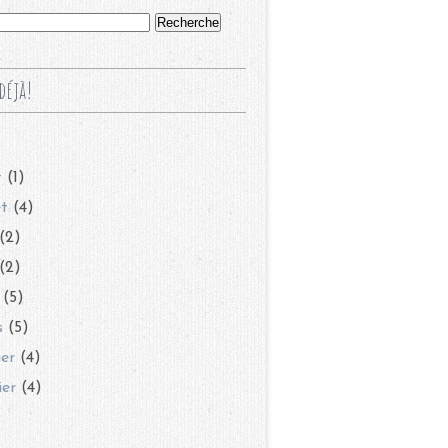
déjà!
t
(1)
et
(4)
(2)
(2)
(5)
s
(5)
ier
(4)
ier
(4)