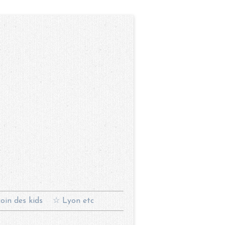
oin des kids
☆ Lyon etc