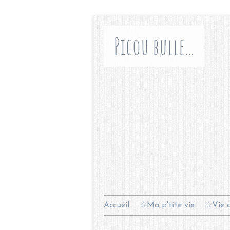
Picou bulle...
Accueil
☆Ma p'tite vie
☆Vie d
Contact