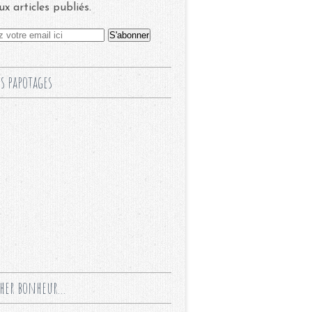
x articles publiés.
s papotages
cher bonheur...