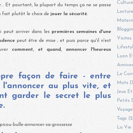
Culture
r
... Et pourtant, la plupart du temps ça ne se passe
Lecture
 fait plutôt le choix de
jouer la sécurité
.
Materni
Bloggin
i peut arriver dans les
premières semaines d'une
Visites
rudence
peut être de mise ; et puis parce qu'il n'est
Lifesty
uver
comment, et quand, annoncer l'heureux
Lyon E
Anniver
Le Coin
pre façon de faire - entre
Mots D
 l'annoncer au plus vite, et
Jeux Et
ent garder le secret le plus
Petits 
e.
Voyage
Tags (2
La Vie 