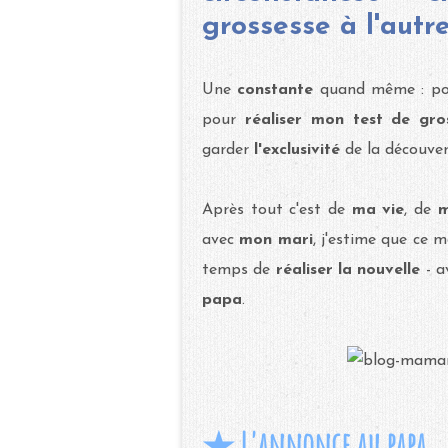
grossesse à l'autre.
Une
constante
quand même : pou
pour
réaliser mon test de gro
garder
l'exclusivité
de la découver
Après tout c'est de
ma vie
, de
m
avec
mon mari
, j'estime que ce
temps de
réaliser la nouvelle
- a
papa
.
★
L'annonce au papa