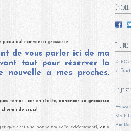
Encore p
The best
ant de vous parler ici de ma
avant tout pour réserver la
☆ POU
☆ Tout 
e nouvelle à mes proches,
Tout bi
ues temps... car en réalité,
annoncer sa grossesse
Etincel
i
chemin de croix
!
Ma P'ti
Vie De 
(et que c'est une bonne nouvelle, évidemment)
, on a