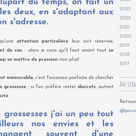
2024
lupart du temps, on fait un
2023
les deux, en s'adaptant aux
2022
on s'adresse.
2021
2020
 qu'une
attention particulière
leur soit réservée,
2019
nt de cas
- alors je crois qu'il faut avant tout
se
2018
op se mettre de pression
non plus!
2017
nt mémorable
, c'est l'occasion parfaite de chercher
Am stra
a grossesse
; si l'on préfère rester
discrets
, autant
cité
.
Retrouv
@picou
 grossesses j'ai un peu tout
illeurs nos envies et les
changent souvent d'une