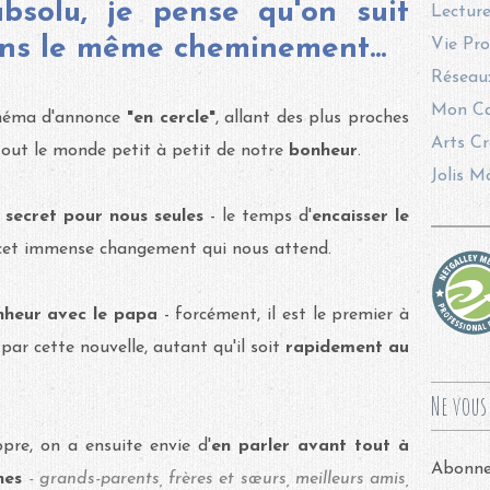
absolu, je pense qu'on suit
Lecture
ins le même cheminement...
Vie Pro
Réseaux
Mon Ca
chéma d'annonce
"en cercle"
, allant des plus proches
Arts Cr
out le monde petit à petit de notre
bonheur
.
Jolis M
e secret pour nous seules
- le temps d'
encaisser le
cet immense changement qui nous attend.
nheur avec le papa
- forcément, il est le premier à
par cette nouvelle, autant qu'il soit
rapidement au
Ne vous 
pre, on a ensuite envie d'
en parler avant tout à
Abonnez
hes
- grands-parents, frères et sœurs, meilleurs amis,