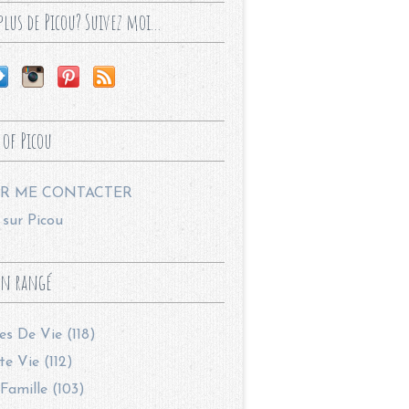
lus de Picou? Suivez moi...
 of Picou
R ME CONTACTER
sur Picou
en rangé
les De Vie (118)
te Vie (112)
Famille (103)