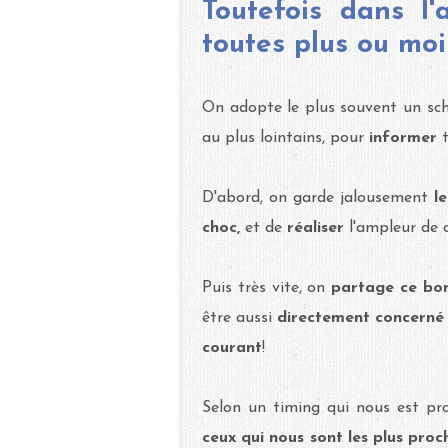
Toutefois dans l'
toutes plus ou mo
On adopte le plus souvent un s
au plus lointains, pour
informer
t
D'abord, on garde jalousement
l
choc,
et de
réaliser
l'ampleur de 
Puis très vite, on
partage ce bo
être aussi
directement concerné
courant
!
Selon un timing qui nous est pro
ceux qui nous sont les plus proc