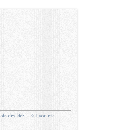
oin des kids
☆ Lyon etc