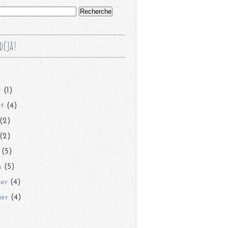
déjà!
t
(1)
et
(4)
(2)
(2)
(5)
s
(5)
ier
(4)
ier
(4)