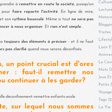
Culture
apprendre à
remettre en route la société
, puisqu'on
Lecture
, pour
faire repartir l'activité
. En ligne de mire,
Materni
 et son
rythme bousculé
. Même si tout
ne sera pas
Bloggin
ncer à nous organiser
. Et
rien n'est simple
...
Visites
Lifesty
y a
toujours des éléments à préciser
- et il ne faut
Lyon E
rs pas clarifié
quand nous serons déconfinés.
Anniver
Le Coin
, un point crucial est d'ores
Mots D
er : faut-il remettre nos
Jeux Et
 ou continuer à les garder?
Petits 
Voyage
Tags (2
te, sur lequel nous sommes
La Vie 