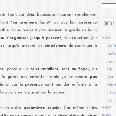
vant tout, car déjà, beaucoup n'auront simplement
Tout ça 
illent
"en première ligne"
, ou que leur
présence
sable
, ils ne peuvent pas
assurer la garde
de leurs
t
su s'organiser jusqu'à présent
, la
réduction
(ou
2026
les
jusqu'à présent les
empêchera
de continuer à
Aoû
Juill
Juin
se
, parce qu'ils
télétravaillent
,
sont
au foyer
, ou
Mai
 la garde des enfants ; mais ça ne rendra
pas
Avril
laire
, car la
présence
continue des enfants à la
Mar
ple
qu'elle ne le parait sur le papier.
Févr
Janv
r un autre
paramètre crucial
. Car même si les
2025
lutôt rassurantes
quant à la
circulation du virus