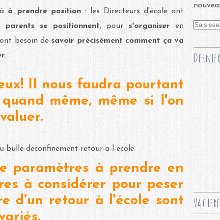
nouveau
éjà
à prendre position
: les Directeurs d'école ont
 parents se positionnent
, pour
s'organiser
en
 ont besoin de
savoir précisément comment ça va
Dernier
er
.
ieux! Il nous faudra pourtant
r quand même, même si l'on
évaluer.
de paramètres à prendre en
ères à considérer pour peser
re d'un retour à l'école sont
Va cher
variés.