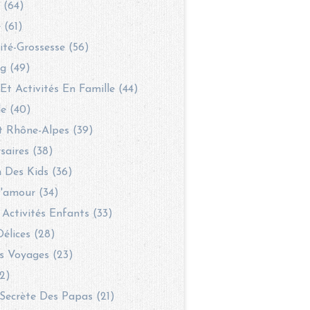
 (64)
 (61)
té-Grossesse (56)
g (49)
 Et Activités En Famille (44)
le (40)
t Rhône-Alpes (39)
saires (38)
 Des Kids (36)
'amour (34)
 Activités Enfants (33)
Délices (28)
s Voyages (23)
2)
Secrète Des Papas (21)