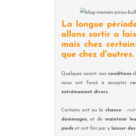
La longue périod
allons sortir a la
mais chez certain
que chez d'autres.
Quelques soient nos
conditions
d
nous ont forcé à accepter
re
extrêmement divers
.
Certains ont eu la
chance
- mat
dommages
, et de
maintenir le
pieds
et ont fini par y
laisser de