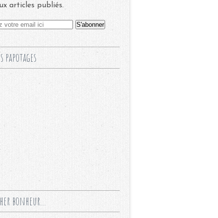
x articles publiés.
s papotages
cher bonheur...