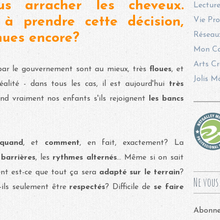
s arracher les cheveux.
Lecture
à prendre cette décision,
Vie Pro
Réseaux
nnues encore?
Mon Ca
Arts Cr
ar le gouvernement sont au mieux, très
floues
, et
Jolis M
alité - dans tous les cas, il est aujourd'hui
très
nd vraiment nos enfants s'ils rejoignent
les bancs
quand
, et
comment
, en fait, exactement? La
 barrières
, les
rythmes alternés
... Même si on sait
nt est-ce que tout ça sera
adapté sur le terrain
?
Ne vous 
-ils seulement être
respectés
? Difficile de
se faire
Abonnez