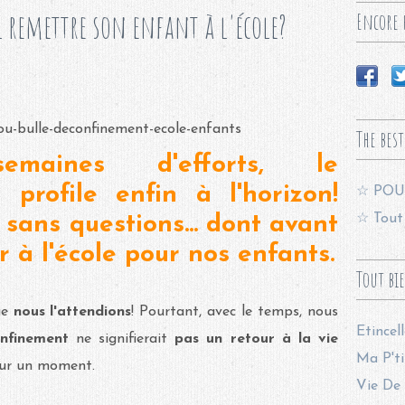
 remettre son enfant à l'école?
Encore p
The best
maines d'efforts, le
profile enfin à l'horizon!
☆ POU
☆ Tout 
sans questions... dont avant
r à l'école pour nos enfants.
Tout bi
ue
nous l'attendions
! Pourtant, avec le temps, nous
Etincel
onfinement
ne signifierait
pas un retour à la vie
Ma P'ti
pour un moment.
Vie De 