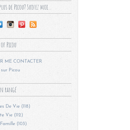
lus de Picou? Suivez moi...
 of Picou
R ME CONTACTER
sur Picou
en rangé
les De Vie (118)
te Vie (112)
Famille (103)