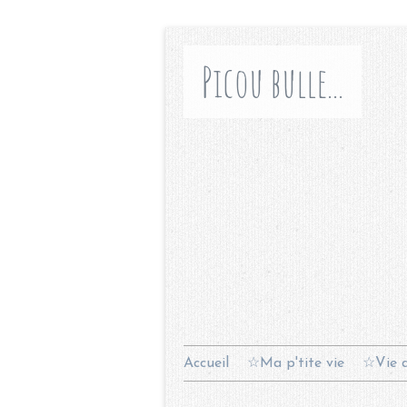
Picou bulle...
Accueil
☆Ma p'tite vie
☆Vie d
Contact