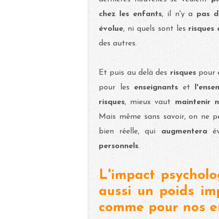
chez les enfants
, il n'y a
pas d
évolue
, ni quels sont les
risques
des autres.
Et puis au delà des
risques
pour 
pour les
enseignants
et
l'ens
risques
, mieux vaut
maintenir 
Mais même sans savoir, on ne p
bien réelle, qui
augmentera
é
personnels
.
L'impact psycholo
aussi un poids im
comme pour nos e