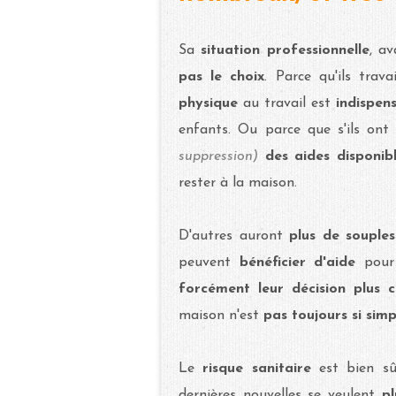
Sa
situation professionnelle
, a
pas le choix
. Parce qu'ils trava
physique
au travail est
indispen
enfants. Ou parce que s'ils on
suppression)
des aides disponib
rester à la maison.
D'autres auront
plus de souples
peuvent
bénéficier d'aide
pour
forcément leur décision plus c
maison n'est
pas toujours si sim
Le
risque sanitaire
est bien sû
dernières nouvelles se veulent
p