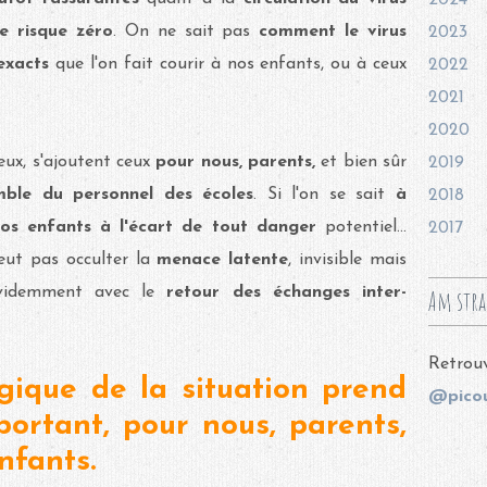
2024
e risque zéro
. On ne sait pas
comment le virus
2023
 exacts
que l'on fait courir à nos enfants, ou à ceux
2022
2021
2020
eux, s'ajoutent ceux
pour nous, parents,
et bien sûr
2019
emble du personnel des écoles
. Si l'on se sait
à
2018
nos enfants à l'écart de tout danger
potentiel...
2017
eut pas occulter la
menace latente
, invisible mais
videmment avec le
retour des échanges inter-
Am stra
Retrouv
gique de la situation prend
@picou
portant, pour nous, parents,
nfants.