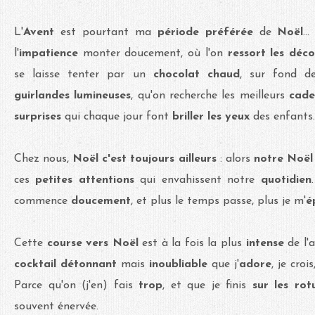
L'
Avent
est pourtant ma
période préférée
de
Noël
..
l'
impatience
monter doucement, où l'on
ressort les déco
se laisse tenter par un
chocolat chaud
, sur fond d
guirlandes lumineuses
, qu'on recherche les meilleurs
cade
surprises
qui chaque jour font
briller les yeux
des enfants..
Chez nous,
Noël c'est toujours ailleurs
: alors
notre Noël 
ces
petites attentions
qui envahissent notre
quotidien
commence
doucement
, et plus le temps passe, plus je m'
é
Cette
course vers Noël
est à la fois la plus
intense
de l'
cocktail détonnant
mais
inoubliable
que j'
adore
, je cro
Parce qu'on (j'en) fais
trop
, et que je finis
sur les
rot
souvent énervée.