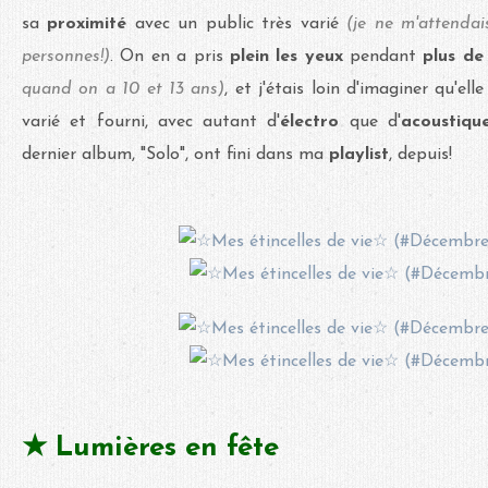
sa
proximité
avec un public très varié
(je ne m'attendai
personnes!)
. On en a pris
plein les yeux
pendant
plus de
quand on a 10 et 13 ans)
, et j'étais loin d'imaginer qu'el
varié et fourni, avec autant d'
électro
que d'
acoustiqu
dernier album, "Solo", ont fini dans ma
playlist
, depuis!
★ Lumières en fête