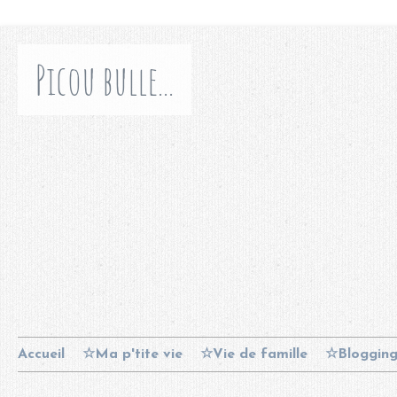
Picou bulle...
Accueil
☆Ma p'tite vie
☆Vie de famille
☆Bloggin
Contact