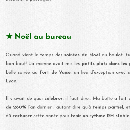
★ Noël au bureau
Quand vient le temps des
soirées de Noël
au boulot, tu 
bon bout! La mienne avait mis les
petits plats dans les 
belle soirée au
Fort de Vaise,
un lieu d'exception avec
Lyon.
Il y avait de quoi
célébrer
, il faut dire... Ma boîte a fait
de 280%
l'an dernier : autant dire qu'à
temps partiel
, e
dû
carburer
cette année pour
tenir un rythme RH stable 