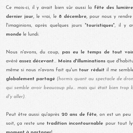
Ce mois-ci, il y avait bien sûr aussi la
fête des lumière
dernier jour,
le vrai, le
8 décembre,
pour nous y rendr
l'imaginions, après quelques jours "
touristiques
", il y 
monde
le lundi.
Nous n'avons, du coup,
pas eu le temps de tout voi
avéré
assez décevant
...
Moins d'illuminations
que d'habit
même si nous n'avons fait qu'un
tour réduit
il me sembl
globalement partagé
(hormis quant au spectacle de drone
qui semble avoir beaucoup plu... mais qui était bien trop
d'y aller)
.
Peut être aussi qu'après
20 ans de fête
, on est un peu
soit, ça reste une
tradition incontournable
pour tout ly
moment à partager
!