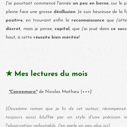
J'ai pourtant commencé l'année
un peu en berne
, sur le
pleine face une grosse
désillusion
. Je suis heureuse de la f
positive
, en trouvant enfin la
reconnaissance
que j'atte
discret
, mais je pense,
capital
, que j'ai joué dans
ce succ
haut, à cette
réussite bien méritée
!
★ Mes lectures du mois
"Connemara"
de Nicolas Mathieu (
+++)
(Deuxième roman que je lis de cet auteur, récompensé 
toujours aussi bluffée par un style d'une précision 
l'observation redoutable. J'en parle un peu plus
ici
).