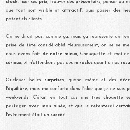
stock
, fixer ses
prix
, trouver des
présentoirs
, penser au m
que tout soit
visible
et
attractif
, puis passer
des he
potentiels clients...
On ne dirait pas, comme ça, mais ça représente un t
prise de tête
considérable! Heureusement, on ne
se met
nous avons fait
de notre mieux
, Chouquette et moi ne
sérieux
, et n'attendions pas des
miracles
quant à nos
résu
Quelques belles
surprises
, quand même et des
déce
l'
équilibre
, mais me conforte dans l'idée que je ne suis
p
week-ends.
C'était en tout cas une
très chouette e
partager avec mon aînée,
et que je
retenterai cert
l'événement était un
succès
!