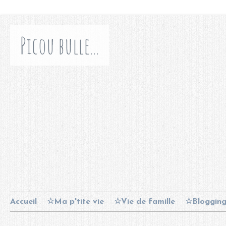
Picou bulle...
Accueil
☆Ma p'tite vie
☆Vie de famille
☆Bloggin
Contact