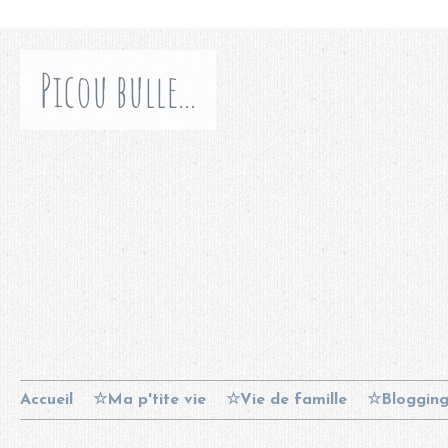
Picou bulle...
Accueil
☆Ma p'tite vie
☆Vie de famille
☆Bloggin
Contact