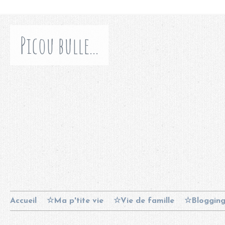
Picou bulle...
Accueil
☆Ma p'tite vie
☆Vie de famille
☆Bloggin
Contact