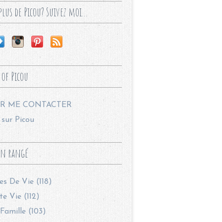
lus de Picou? Suivez moi...
 of Picou
R ME CONTACTER
sur Picou
en rangé
les De Vie (118)
te Vie (112)
Famille (103)