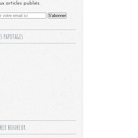
x articles publiés.
s papotages
cher bonheur...