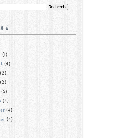
déjà!
t
(1)
et
(4)
(2)
(2)
(5)
s
(5)
ier
(4)
ier
(4)