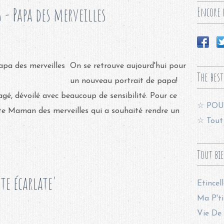
6 - Papa des merveilles
Encore p
On se retrouve aujourd'hui pour
The best
un nouveau portrait de papa!
é, dévoilé avec beaucoup de sensibilité. Pour ce
☆ POU
ante Maman des merveilles qui a souhaité rendre un
☆ Tout 
Tout bi
te écarlate'
Etincel
Ma P'ti
Vie De 