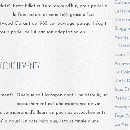
Culture
Petit billet culturel aujourd'hui, pour parler à
Lecture
la fois lecture et série télé, grâce à "La
Materni
wood. Datant de 1985, cet ouvrage, puisqu'il s'agit
Bloggin
oup parler de lui par son adaptation en...
Visites
Lifesty
Lyon E
accouchement?
Anniver
Le Coin
Mots D
Jeux Et
Quelque soit la façon dont il se déroule, un
Petits 
accouchement est une expérience de vie
Voyage
s considérons d'ailleurs un peu nos accouchements
Tags (2
à nous! Un acte héroïque, l'étape finale d'une
La Vie 