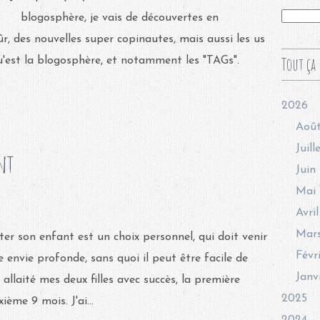
blogosphère, je vais de découvertes en
ûr, des nouvelles super copinautes, mais aussi les us
Tout ça 
'est la blogosphère, et notamment les "TAGs".
2026
Aoû
Juill
nt
Juin
Mai
Avril
Mar
iter son enfant est un choix personnel, qui doit venir
Févr
e envie profonde, sans quoi il peut être facile de
Janv
 allaité mes deux filles avec succès, la première
2025
ème 9 mois. J'ai...