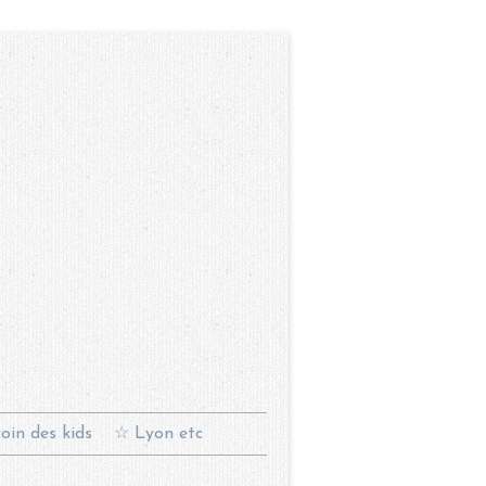
oin des kids
☆ Lyon etc