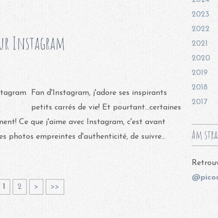
2024
2023
2022
 sur Instagram
2021
2020
2019
2018
Fan d'Instagram, j'adore ses inspirants
2017
petits carrés de vie! Et pourtant...certaines
ment! Ce que j'aime avec Instagram, c'est avant
Am stra
ies photos empreintes d'authenticité, de suivre...
Retrouv
@picou
1
2
>
>>