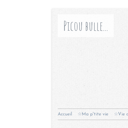
Picou bulle...
Accueil
☆Ma p'tite vie
☆Vie d
Contact