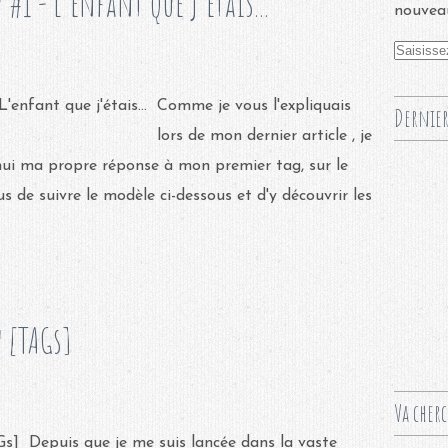
u #1 - L'enfant que j'étais...
nouveau
Comme je vous l'expliquais
Dernier
lors de mon dernier article , je
hui ma propre réponse à mon premier tag, sur le
s de suivre le modèle ci-dessous et d'y découvrir les
u [TAGs]
Va cher
Depuis que je me suis lancée dans la vaste