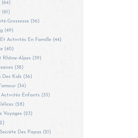
 (64)
 (61)
té-Grossesse (56)
g (49)
 Et Activités En Famille (44)
le (40)
t Rhône-Alpes (39)
saires (38)
 Des Kids (36)
'amour (34)
 Activités Enfants (33)
Délices (28)
s Voyages (23)
2)
Secrète Des Papas (21)