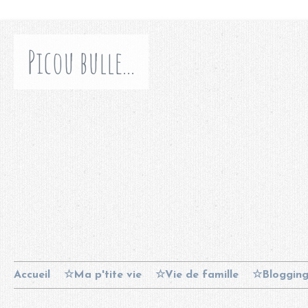
Picou bulle...
Accueil
☆Ma p'tite vie
☆Vie de famille
☆Bloggin
Contact