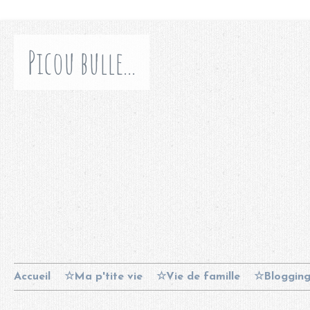
Picou bulle...
Accueil
☆Ma p'tite vie
☆Vie de famille
☆Bloggin
Contact