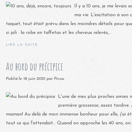
Il y a 10 ans, je me levais 
ma vie. L'excitation à son 
taquet, tout était prévu dans les moindres détails pour que
si joli : la robe en taffetas et les cheveux relevés,...
LIRE LA SUITE
Au bord du précipice
Publié le
18 juin 2021
par Picou
L'une de mes plus proches amies
première grossesse, assez tardive.
maman! Au delà de mon immense bonheur pour elle, j'ai ét
tout ce qui l'attendait... Quand on approche les 40 ans, on..