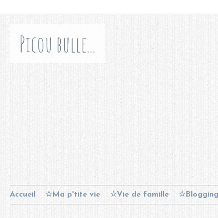
Picou bulle...
Accueil
☆Ma p'tite vie
☆Vie de famille
☆Bloggin
Contact