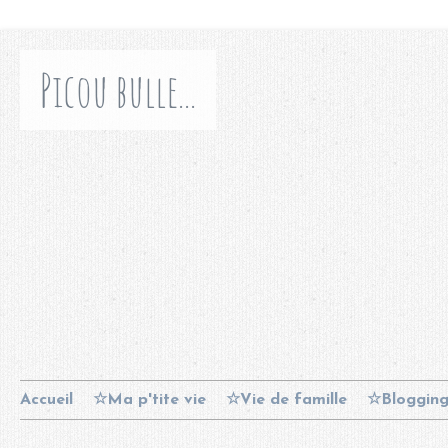
Picou bulle...
Accueil
☆Ma p'tite vie
☆Vie de famille
☆Bloggin
Contact