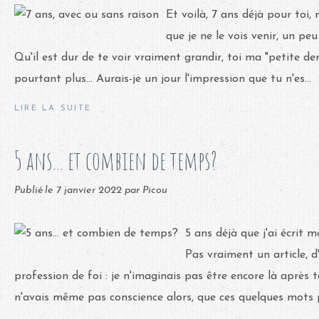
Et voilà, 7 ans déjà pour toi,
que je ne le vois venir, un p
Qu'il est dur de te voir vraiment grandir, toi ma "petite dern
pourtant plus... Aurais-je un jour l'impression que tu n'es...
LIRE LA SUITE
5 ans... et combien de temps?
Publié le
7 janvier 2022
par Picou
5 ans déjà que j'ai écrit m
Pas vraiment un article, d'
profession de foi : je n'imaginais pas être encore là après 
n'avais même pas conscience alors, que ces quelques mots p