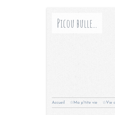
Picou bulle...
Accueil
☆Ma p'tite vie
☆Vie d
Contact