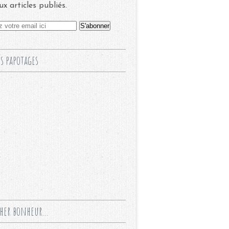
x articles publiés.
s papotages
cher bonheur...