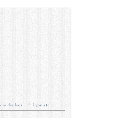
oin des kids
☆ Lyon etc