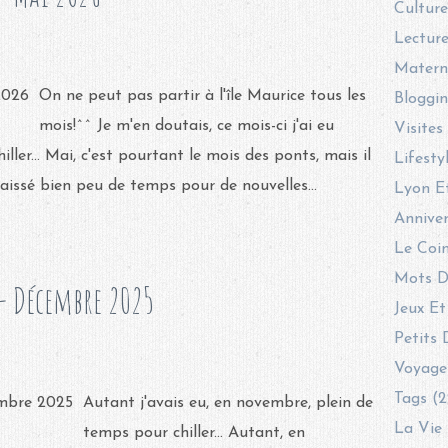
Culture
Lecture
Materni
On ne peut pas partir à l'île Maurice tous les
Bloggin
mois!^^ Je m'en doutais, ce mois-ci j'ai eu
Visites
er... Mai, c'est pourtant le mois des ponts, mais il
Lifesty
a laissé bien peu de temps pour de nouvelles...
Lyon E
Anniver
Le Coin
Mots D
- Décembre 2025
Jeux Et
Petits 
Voyage
Tags (2
Autant j'avais eu, en novembre, plein de
La Vie 
temps pour chiller... Autant, en