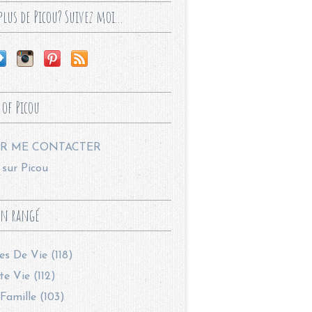
lus de Picou? Suivez moi...
 of Picou
R ME CONTACTER
sur Picou
en rangé
les De Vie (118)
te Vie (112)
Famille (103)