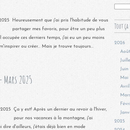
Heureusement que j'ai pris l'habitude de vous
Tout ça 
partager mes favoris, pour être un peu plus
al occupée ces derniers temps, j'ai eu un peu moins
2026
inspirer ou créer... Mais je trouve toujours...
Aoû
Juill
Juin
- Mars 2025
Mai
Avril
Mar
Févr
Ça y est! Après un dernier au revoir à l'hiver,
Janv
pour nos vacances à la montagne, j'ai
2025
dire d'ailleurs, j'étais déjà bien en mode