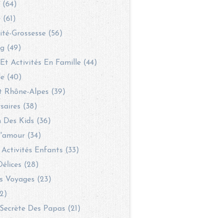
 (64)
 (61)
té-Grossesse (56)
g (49)
 Et Activités En Famille (44)
le (40)
t Rhône-Alpes (39)
saires (38)
 Des Kids (36)
'amour (34)
 Activités Enfants (33)
Délices (28)
s Voyages (23)
2)
Secrète Des Papas (21)