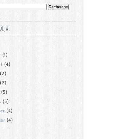
déjà!
t
(1)
et
(4)
(2)
(2)
(5)
s
(5)
ier
(4)
ier
(4)