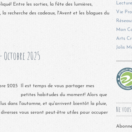
Lecture
qué! Entre les sorties, la fête des lumières,
Vie Pro
e, la recherche des cadeaux, l'Avent et les blagues du
Réseaux
Mon Ca
Arts Cr
Jolis M
 Octobre 2025
Il est temps de vous partager mes
petites habitudes du moment! Alors que
us dans l'automne, et qu'arrivent bientôt la pluie,
Ne vous 
ns diverses vous seront peut-être utiles pour occuper
Abonnez