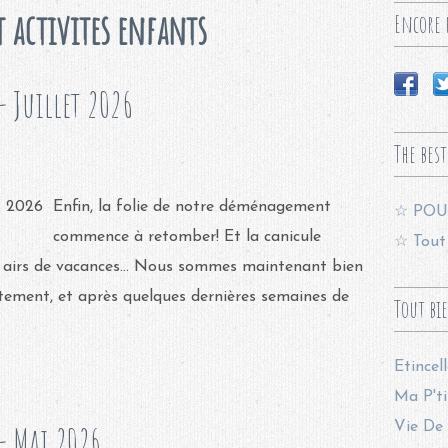
t activites enfants
Encore p
 Juillet 2026
The best
Enfin, la folie de notre déménagement
☆ POU
commence à retomber! Et la canicule
☆ Tout 
ts airs de vacances... Nous sommes maintenant bien
tement, et après quelques dernières semaines de
Tout bi
Etincel
Ma P'ti
- Mai 2026
Vie De 