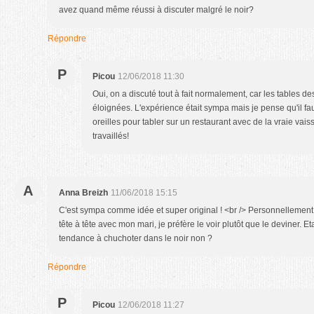
avez quand même réussi à discuter malgré le noir?
Répondre
P
Picou
12/06/2018 11:30
Oui, on a discuté tout à fait normalement, car les tables d
éloignées. L'expérience était sympa mais je pense qu'il fa
oreilles pour tabler sur un restaurant avec de la vraie vais
travaillés!
A
Anna Breizh
11/06/2018 15:15
C'est sympa comme idée et super original ! <br /> Personnellement, 
tête à tête avec mon mari, je préfère le voir plutôt que le deviner. Et
tendance à chuchoter dans le noir non ?
Répondre
P
Picou
12/06/2018 11:27