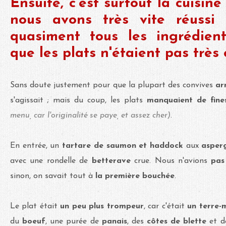
Ensuite, c'est surtout la cuisine
nous avons très vite réussi 
quasiment tous les ingrédient
que les plats n'étaient pas très 
Sans doute justement pour que la plupart des convives
arr
s'agissait ; mais du coup, les plats
manquaient de fine
menu, car l'originalité se paye, et assez cher)
.
En entrée, un
tartare de saumon et haddock
aux
asper
avec une rondelle de
betterave
crue. Nous n'avions
pas
sinon, on savait tout à
la première bouchée
.
Le plat était
un peu plus trompeur
, car c'était
un terre-
du
boeuf
, une purée de
panais
, des
côtes de blette
et d