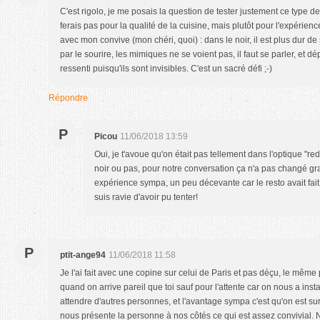
C'est rigolo, je me posais la question de tester justement ce type d
ferais pas pour la qualité de la cuisine, mais plutôt pour l'expérienc
avec mon convive (mon chéri, quoi) : dans le noir, il est plus dur d
par le sourire, les mimiques ne se voient pas, il faut se parler, et 
ressenti puisqu'ils sont invisibles. C'est un sacré défi ;-)
Répondre
P
Picou
11/06/2018 13:59
Oui, je t'avoue qu'on était pas tellement dans l'optique "r
noir ou pas, pour notre conversation ça n'a pas changé gr
expérience sympa, un peu décevante car le resto avait fai
suis ravie d'avoir pu tenter!
P
ptit-ange94
11/06/2018 11:58
Je l'ai fait avec une copine sur celui de Paris et pas déçu, le même 
quand on arrive pareil que toi sauf pour l'attente car on nous a ins
attendre d'autres personnes, et l'avantage sympa c'est qu'on est s
nous présente la personne à nos côtés ce qui est assez convivial. 