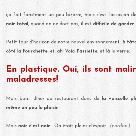
ça fait forcément un peu bizarre, mais c'est l'occasion
noir total
, quand on ne dort pas, il est
difficile de garder
Petit tour d'horizon de notre nouvel environnement,
à tât
côté la
fourchette
, et, ah! Voici
l'assiette
, et là le
verre
.
En plastique. Oui, ils sont malin
maladresses!
Mais bon... dîner au restaurant dans de
la vaisselle pl
même un peu le plaisir
...
Mais
noir c'est noir
... On était pleins d'espoir...
(pardon.)