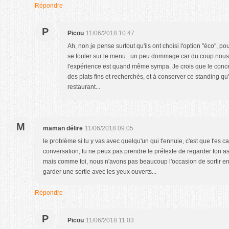
Répondre
P
Picou
11/06/2018 10:47
Ah, non je pense surtout qu'ils ont choisi l'option "éco", pou
se fouler sur le menu...un peu dommage car du coup nou
l'expérience est quand même sympa. Je crois que le conc
des plats fins et recherchés, et à conserver ce standing qu
restaurant...
M
maman délire
11/06/2018 09:05
le problème si tu y vas avec quelqu'un qui t'ennuie, c'est que t'es c
conversation, tu ne peux pas prendre le prétexte de regarder ton assie
mais comme toi, nous n'avons pas beaucoup l'occasion de sortir en
garder une sortie avec les yeux ouverts...
Répondre
P
Picou
11/06/2018 11:03