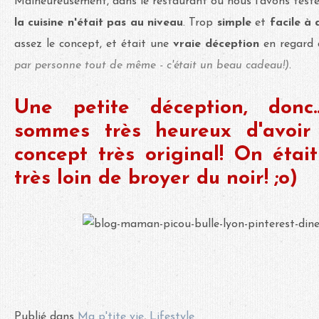
Malheureusement, dans le restaurant où nous l'avons testé
la cuisine n'était pas au niveau
. Trop
simple
et
facile à 
assez le concept, et était une
vraie déception
en regard
par personne tout de même - c'était un beau cadeau!)
.
Une petite déception, donc
sommes très heureux d'avoir
concept très original! On ét
très loin de broyer du noir! ;o)
Publié dans
Ma p'tite vie
,
Lifestyle