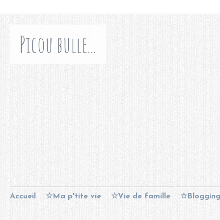
Picou bulle...
Accueil
☆Ma p'tite vie
☆Vie de famille
☆Bloggin
Contact