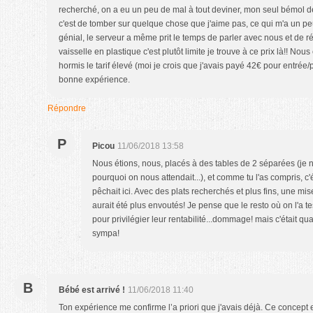
recherché, on a eu un peu de mal à tout deviner, mon seul bémol 
c'est de tomber sur quelque chose que j'aime pas, ce qui m'a un peut 
génial, le serveur a même prit le temps de parler avec nous et de r
vaisselle en plastique c'est plutôt limite je trouve à ce prix là!! Nous 
hormis le tarif élevé (moi je crois que j'avais payé 42€ pour entrée/p
bonne expérience.
Répondre
P
Picou
11/06/2018 13:58
Nous étions, nous, placés à des tables de 2 séparées (je n
pourquoi on nous attendait...), et comme tu l'as compris, c'é
pêchait ici. Avec des plats recherchés et plus fins, une mis
aurait été plus envoutés! Je pense que le resto où on l'a te
pour privilégier leur rentabilité...dommage! mais c'était
sympa!
B
Bébé est arrivé !
11/06/2018 11:40
Ton expérience me confirme l’a priori que j'avais déjà. Ce concept 