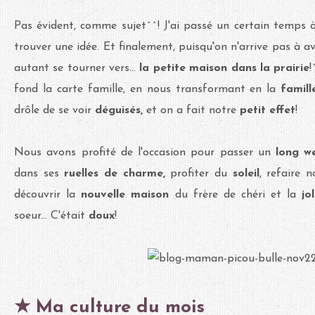
Pas évident, comme sujet^^! J'ai passé un certain temps
trouver une idée. Et finalement, puisqu'on n'
arrive pas à av
autant se tourner vers...
la petite maison dans la prairie
fond la carte famille, en nous transformant en la
famill
drôle de se voir
déguisés,
et on a fait notre
petit effet
!
Nous avons profité de l'occasion pour passer un
long we
dans ses
ruelles de charme,
profiter du
soleil
, refaire 
découvrir la
nouvelle maison
du frère de chéri et la
jo
soeur... C'était
doux
!
★ Ma culture du mois