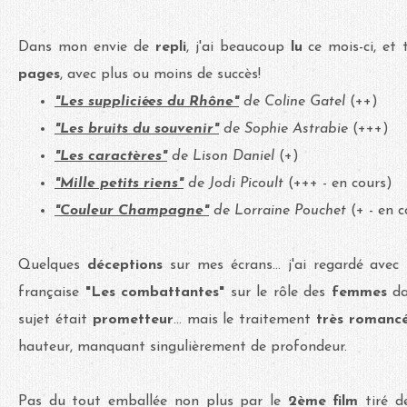
Dans mon envie de
repli
, j'ai beaucoup
lu
ce mois-ci, et
pages
, avec plus ou moins de succès!
"Les suppliciées du Rhône"
de Coline Gatel
(++)
"Les bruits du souvenir"
de Sophie Astrabie
(+++)
"Les caractères"
de Lison Daniel
(+)
"Mille petits riens"
de Jodi Picoult
(+++ - en cours)
"Couleur Champagne"
de Lorraine Pouchet
(+ - en 
Quelques
déceptions
sur mes écrans... j'ai regardé avec
française
"Les combattantes"
sur le rôle des
femmes
da
sujet était
prometteur
... mais le traitement
très romanc
hauteur, manquant singulièrement de profondeur.
Pas du tout
emballée non plus par le
2ème film
tiré d