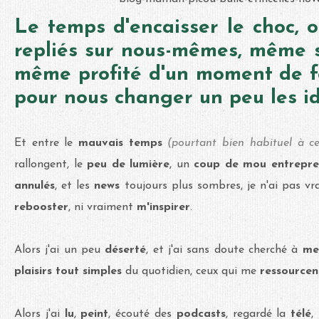
Le temps d'encaisser le choc, o
repliés sur nous-mêmes, même s
même profité d'un moment de fê
pour nous changer un peu les id
Et entre le
mauvais temps
(pourtant bien habituel à ce
rallongent, le
peu de lumière
, un
coup de mou
entrepre
annulés
, et les
news
toujours plus sombres, je n'ai pas v
rebooster
, ni vraiment
m'inspirer
.
Alors j'ai un peu
déserté
, et j'ai sans doute cherché à
me
plaisirs tout simples
du quotidien, ceux qui me
ressource
Alors j'ai
lu
,
peint
, écouté des
podcasts
, regardé la
télé
,