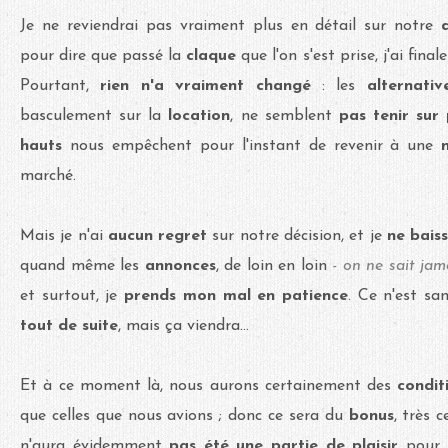
Je ne reviendrai pas vraiment plus en détail sur notre
pour dire que passé la
claque
que l'on s'est prise, j'ai fin
Pourtant,
rien n'a vraiment changé
: les
alternati
basculement sur la
location
, ne semblent
pas tenir sur
hauts
nous empêchent pour l'instant de revenir à une
marché.
Mais je n'ai
aucun regret
sur notre décision, et je
ne baiss
quand même les
annonces
, de loin en loin
- on ne sait jam
et surtout, je
prends mon mal en patience
. Ce n'est s
tout de suite
, mais ça viendra...
Et à ce moment là, nous aurons certainement des
condit
que celles que nous avions ; donc ce sera du
bonus
, très 
n'aura évidemment
pas été une partie de plaisir
pour a