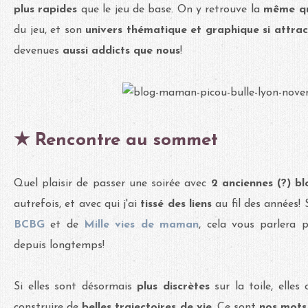
plus rapides
que le jeu de base. On y retrouve la
même qu
du jeu, et son
univers thématique et graphique si attrac
devenues
aussi addicts que nous
!
★ Rencontre au sommet
Quel plaisir de passer une soirée avec
2 anciennes (?) b
autrefois, et avec qui j'ai
tissé des liens
au fil des années! 
BCBG
et de
Mille vies de maman
, cela vous parlera p
depuis longtemps!
Si elles sont désormais
plus discrètes
sur la toile, elles
construire de
belles trajectoires de vie
.
Ce sont
nos mots