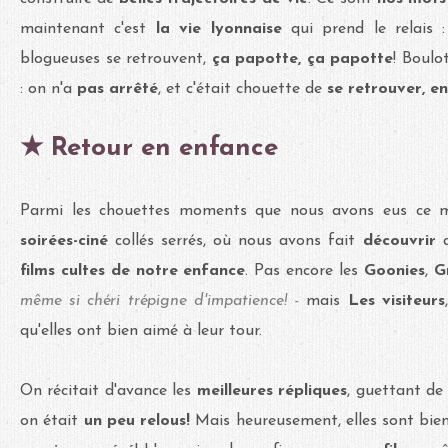
maintenant c'est
la vie lyonnaise
qui prend le relais
blogueuses se retrouvent,
ça papotte, ça papotte
! Boulo
: on n'a
pas arrêté
, et c'était chouette de
se retrouver, en
★ Retour en enfance
Parmi les chouettes moments que nous avons eus ce moi
soirées-ciné
collés serrés, où nous avons fait
découvrir
a
films cultes de notre enfance
. Pas encore les
Goonies
,
G
même si chéri trépigne d'impatience! -
mais
Les visiteurs
qu'elles ont bien aimé à leur tour.
On récitait d'avance les
meilleures répliques
, guettant de 
on était
un peu relous!
Mais heureusement, elles sont bien 