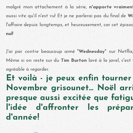
malgré mon attachement à la série,
n'apporte vraimen
aussi vite qu'il n'est vu! Et je ne parlerai pas du final de
Wa
l'affaire depuis longtemps, et heureusement, car cet épisod
nul
!
J'ai par contre beaucoup aimé "
Wednesday
" sur Netfli
Même si on reste sur du
Tim Burton
lavé à la javel, c'est
agréable à regarder.
Et voilà - je peux enfin tourne
Novembre grisounet... Noël arri
presque aussi excitée que fatig
l'idée d'affronter les prépa
d'année!