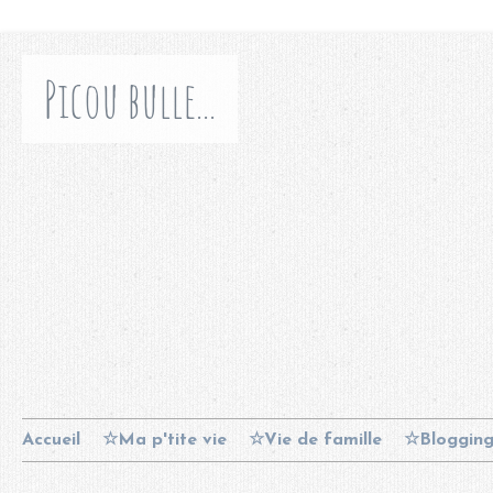
Picou bulle...
Accueil
☆Ma p'tite vie
☆Vie de famille
☆Bloggin
Contact