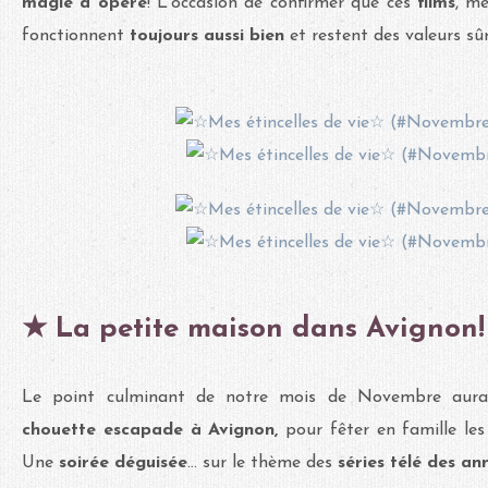
magie a opéré
! L'occasion de confirmer que ces
films
, m
fonctionnent
toujours aussi bien
et restent des valeurs sûr
★ La petite maison dans Avignon!
Le point culminant de notre mois de Novembre aur
chouette escapade à Avignon,
pour fêter en famille le
Une
soirée déguisée
... sur le thème des
séries télé des an