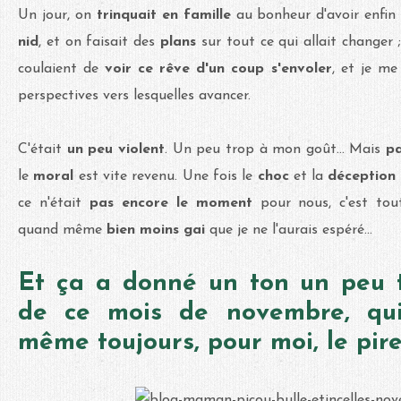
Un jour, on
trinquait en famille
au bonheur d'avoir enfi
nid
, et on faisait des
plans
sur tout ce qui allait changer
coulaient de
voir ce rêve d'un coup s'envoler
, et je me
perspectives vers lesquelles avancer.
C'était
un peu violent
. Un peu trop à mon goût... Mais
p
le
moral
est vite revenu. Une fois le
choc
et la
déception
ce n'était
pas encore le moment
pour nous, c'est tout
quand même
bien moins gai
que je ne l'aurais espéré...
Et ça a donné un ton un peu t
de ce mois de novembre, qu
même toujours, pour moi, le pire