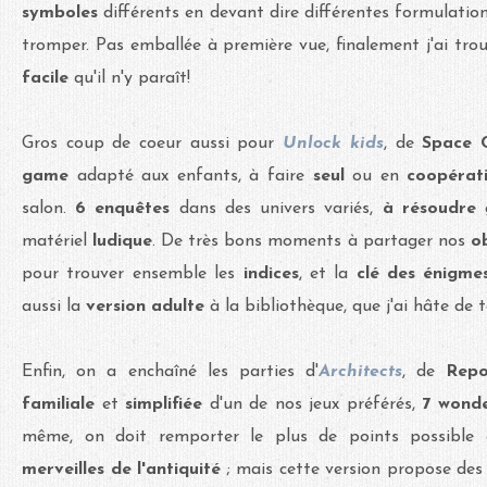
symboles
différents en devant dire différentes formulati
tromper. Pas emballée à première vue, finalement j'ai tro
facile
qu'il n'y paraît!
Gros coup de coeur aussi pour
Unlock kids
, de
Space 
game
adapté aux enfants, à faire
seul
ou en
coopérat
salon.
6 enquêtes
dans des univers variés,
à résoudre
g
matériel
ludique
. De très bons moments à partager nos
o
pour trouver ensemble les
indices
, et la
clé des énigm
aussi la
version adulte
à la bibliothèque, que j'ai hâte de t
Enfin, on a enchaîné les parties d'
Architects
, de
Repo
familiale
et
simplifiée
d'un de nos jeux préférés,
7 wond
même,
on doit remporter le plus de points possible
merveilles de l'antiquité
; mais cette version propose des