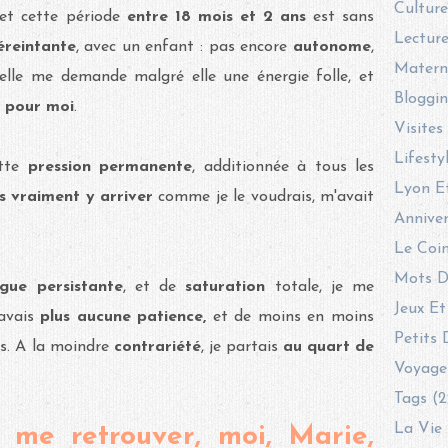
Culture
 et cette période
entre 18 mois et 2 ans
est sans
Lecture
 éreintante
, avec un enfant : pas encore
autonome
,
Materni
 elle me demande malgré elle une énergie folle, et
Bloggin
 pour moi
.
Visites
Lifesty
ette
pression permanente
, additionnée à tous les
Lyon E
s vraiment y arriver
comme je le voudrais, m'avait
Anniver
Le Coin
Mots D
gue persistante
, et de
saturation
totale, je me
Jeux Et
'avais
plus aucune patience,
et de moins en moins
Petits 
es. A la moindre
contrariété
, je partais
au quart de
Voyage
Tags (2
La Vie 
 me retrouver, moi, Marie,