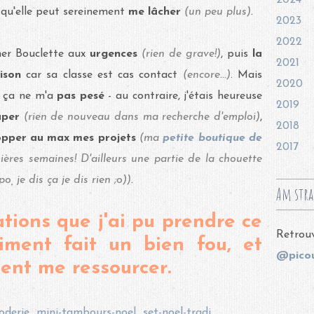
2024
r qu'elle peut sereinement
me lâcher
(un peu plus)
.
2023
2022
ner Bouclette aux
urgences
(rien de grave!)
, puis
la
2021
ison
car sa classe est cas contact
(encore...)
. Mais
2020
, ça ne m'a
pas pesé
- au contraire, j'étais heureuse
2019
cuper
(rien de nouveau dans ma recherche d'emploi)
,
2018
opper au max mes projets
(ma
petite boutique de
2017
ères semaines! D'ailleurs une partie de la chouette
o, je dis ça je dis rien ;o))
.
Am stra
ations que j'ai pu prendre ce
Retrouv
iment fait un bien fou, et
@picou
ent me ressourcer.