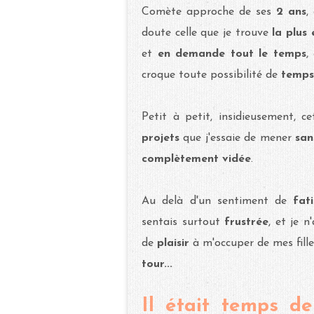
Comète approche de ses
2 ans
,
doute celle que je trouve
la plus
et
en demande tout le temps
,
croque toute possibilité de
temps
Petit à petit, insidieusement, c
projets
que j'essaie de mener
san
complètement vidée
.
Au delà d'un sentiment de
fati
sentais surtout
frustrée
, et je n
de
plaisir
à m'occuper de mes fill
tour...
Il était temps de