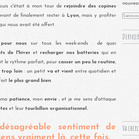
nouveau
puis c'était à mon tour de
rejoindre des copines
avant de finalement rester à
Lyon
, mais y profiter
ui nous avait été offert.
Dernier
pour nous
sur tous les week-ends : de quoi
ts de l'hiver
et
recharger nos batteries
qui en
it le rythme parfait, pour
casser un peu la routine
,
 trop loin
: un petit
va et vient
entre quotidien et
fait
le plus grand bien
.
, ma
patience
, mon
envie
; et je me sens d'attaque
êtes
et leur
tourbillon organisationnel.
 désagréable sentiment de
Va cher
ens vraiment là, cette fois.