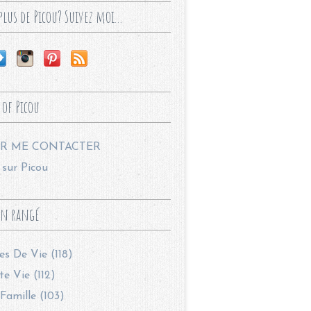
lus de Picou? Suivez moi...
 of Picou
R ME CONTACTER
sur Picou
en rangé
les De Vie (118)
te Vie (112)
Famille (103)