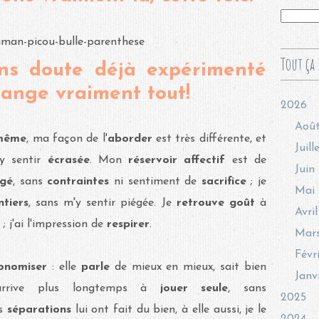
Tout ça 
ans doute déjà expérimenté
ange vraiment tout!
2026
Aoû
 même
, ma façon de l'
aborder
est très différente, et
Juill
y sentir
écrasée
. Mon
réservoir affectif
est de
Juin
agé
, sans
contraintes
ni sentiment de
sacrifice
; je
Mai
tiers
, sans m'y sentir piégée. Je
retrouve goût
à
Avril
r
; j'ai l'impression de
respirer
.
Mar
Févr
tonomiser
: elle
parle
de mieux en mieux, sait bien
Janv
rrive plus longtemps à
jouer seule
, sans
2025
os
séparations
lui ont fait du bien, à elle aussi, je le