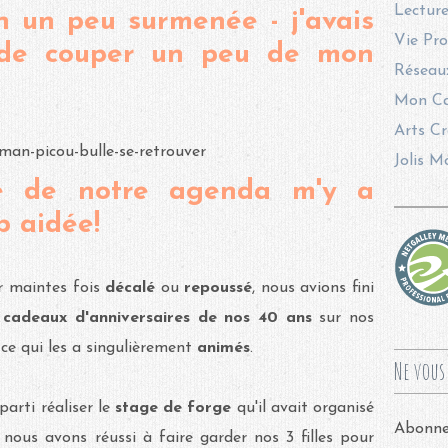
Lecture
 un peu surmenée - j'avais
Vie Pro
 de couper un peu de mon
Réseaux
Mon Ca
Arts Cr
Jolis M
re de notre agenda m'y a
 aidée!
ir maintes fois
décalé
ou
repoussé
, nous avions fini
s
cadeaux d'anniversaires de nos 40 ans
sur nos
e qui les a singulièrement
animés
.
Ne vous 
parti réaliser le
stage de forge
qu'il avait organisé
Abonnez
 nous avons réussi à faire garder nos 3 filles pour