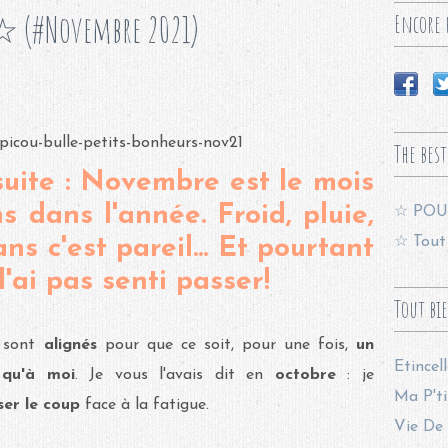
☆ (#Novembre 2021)
Encore p
The best
suite : Novembre est le mois
s dans l'année. Froid, pluie,
☆ POU
☆ Tout 
ns c'est pareil... Et pourtant
 l'ai pas senti passer!
Tout bi
e sont
alignés
pour que ce soit, pour une fois,
un
Etincel
qu'à moi
. Je vous l'avais dit en
octobre
: je
Ma P'ti
ser le coup
face à la fatigue.
Vie De 