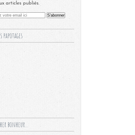
x articles publiés.
s papotages
cher bonheur...