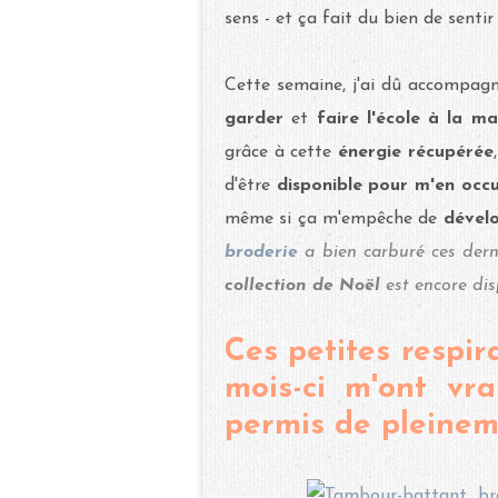
sens - et ça fait du bien de senti
Cette semaine, j'ai dû accompag
garder
et
faire l'école à la ma
grâce à cette
énergie récupérée
d'être
disponible pour m'en oc
même si ça m'empêche de
dével
broderie
a bien carburé ces derni
collection de Noël
est encore disp
Ces petites respir
mois-ci m'ont vra
permis de pleinem