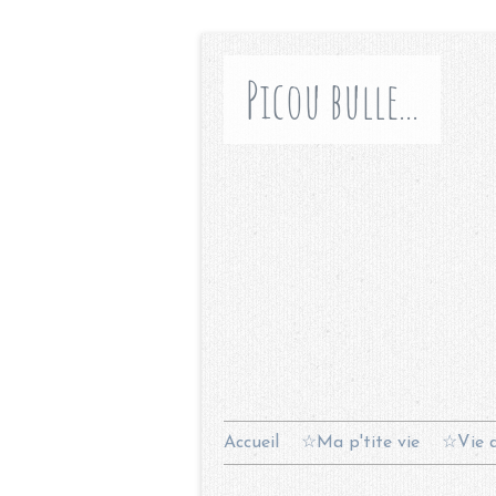
Picou bulle...
Accueil
☆Ma p'tite vie
☆Vie d
Contact