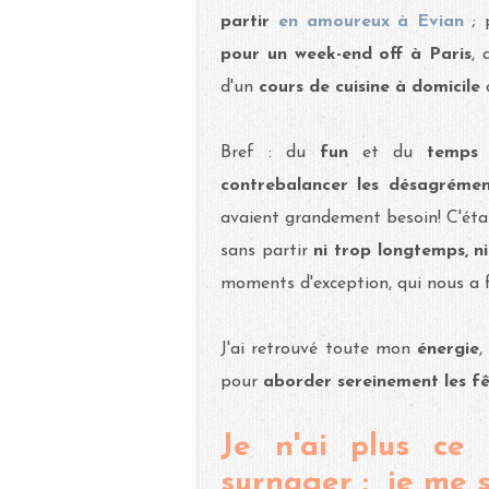
partir
en amoureux à Evian
; 
pour un week-end off à Paris
, 
d'un
cours de cuisine à domicile
q
Bref : du
fun
et du
temps 
contrebalancer les désagrémen
avaient grandement besoin! C'éta
sans partir
ni trop longtemps, ni
moments d'exception, qui nous a 
J'ai retrouvé toute mon
énergie
pour
aborder sereinement les f
Je n'ai plus ce
surnager ; je me s