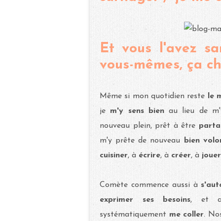
Et vous l'avez s
vous-mêmes, ça ch
Même si mon quotidien reste
le
je
m'y sens bien
au lieu de m'
nouveau plein, prêt à être
part
m'y prête de nouveau
bien volon
cuisiner
, à
écrire
, à
créer
, à
joue
Comète commence aussi à
s'au
exprimer ses besoins
, et a
systématiquement
me coller
. N