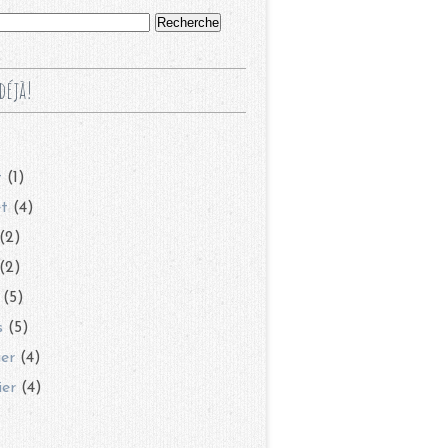
déjà!
t
(1)
et
(4)
(2)
(2)
(5)
s
(5)
ier
(4)
ier
(4)