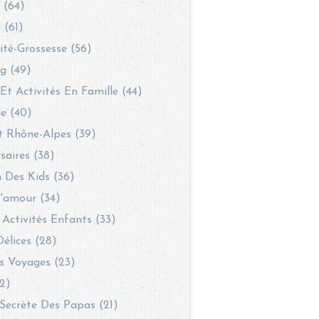
 (64)
 (61)
té-Grossesse (56)
g (49)
 Et Activités En Famille (44)
le (40)
t Rhône-Alpes (39)
saires (38)
 Des Kids (36)
'amour (34)
 Activités Enfants (33)
Délices (28)
s Voyages (23)
2)
Secrète Des Papas (21)