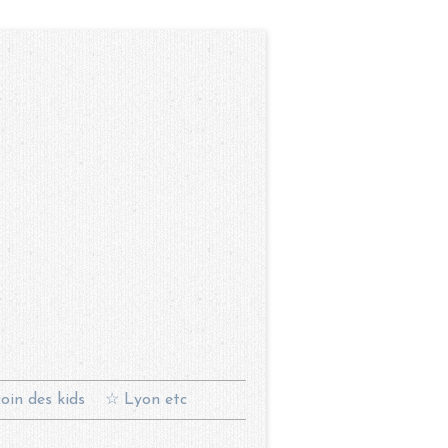
oin des kids
☆ Lyon etc