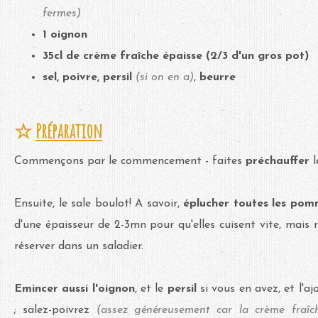
fermes)
1 oignon
35cl de crème fraîche épaisse (2/3 d'un gros pot)
sel, poivre, persil
(si on en a)
,
beurre
☆
Préparation
Commençons par le commencement - faites
préchauffer
Ensuite, le sale boulot! A savoir,
éplucher toutes les pom
d'une épaisseur de 2-3mn pour qu'elles cuisent vite, mais
réserver dans un saladier.
Emincer aussi l'oignon
,
et le
persil
si vous en avez, et l'
; salez-poivrez
(assez généreusement car la crème fraîc