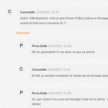
C
Camomille
22/02/2017 11:42
Outch ! Effectivement, c'est un plat d'hiver !!! Mais j'adore le from
quand le froid sera à nouveau là ?!
Répondre
P
Picou Bulle
22/02/2017 14:45
Oh oh, gourmand! Tu me diras ce que ça donne!
C
Camomille
22/02/2017 14:01
En fait, je pensais remplacer la crème par du fromage type 
P
Picou Bulle
22/02/2017 11:58
Ah, par contre il n'y a pas de fromage! Juste de la crème :
même!