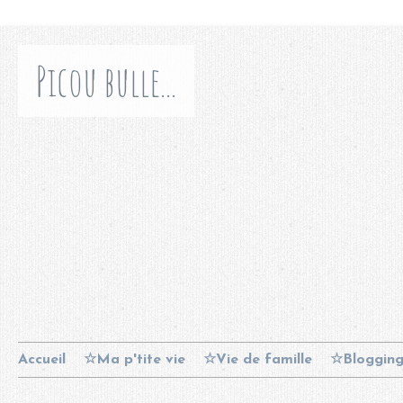
Picou bulle...
Accueil
☆Ma p'tite vie
☆Vie de famille
☆Bloggin
Contact