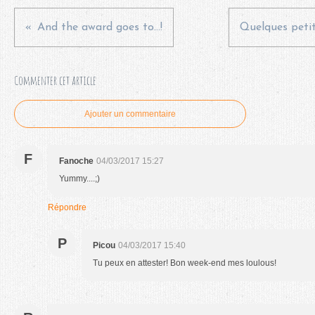
And the award goes to...!
Quelques petit
Commenter cet article
Ajouter un commentaire
F
Fanoche
04/03/2017 15:27
Yummy....;)
Répondre
P
Picou
04/03/2017 15:40
Tu peux en attester! Bon week-end mes loulous!