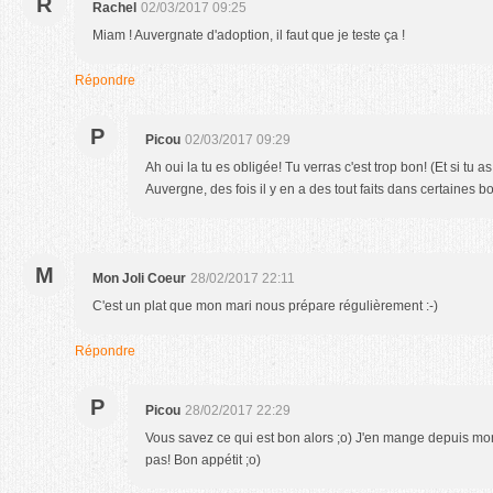
R
Rachel
02/03/2017 09:25
Miam ! Auvergnate d'adoption, il faut que je teste ça !
Répondre
P
Picou
02/03/2017 09:29
Ah oui la tu es obligée! Tu verras c'est trop bon! (Et si tu 
Auvergne, des fois il y en a des tout faits dans certaines b
M
Mon Joli Coeur
28/02/2017 22:11
C'est un plat que mon mari nous prépare régulièrement :-)
Répondre
P
Picou
28/02/2017 22:29
Vous savez ce qui est bon alors ;o) J'en mange depuis mon
pas! Bon appétit ;o)