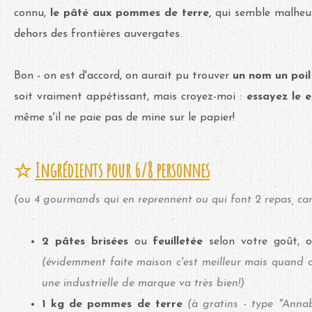
connu,
le pâté aux pommes de terre,
qui semble malheu
dehors des frontières auvergates
.
Bon - on est d'accord, on aurait pu trouver
un nom un poil
soit vraiment appétissant, mais croyez-moi :
essayez le 
même s'il ne paie pas de mine sur le papier!
☆
Ingrédients pour 6/8 personnes
(ou 4 gourmands qui en reprennent ou qui font 2 repas, car 
2
pâtes brisées
ou
feuilletée
selon votre goût
(évidemment faite maison c'est meilleur mais quand
une industrielle de marque va très bien!)
1 kg de pommes de terre
(à gratins - type "Annab