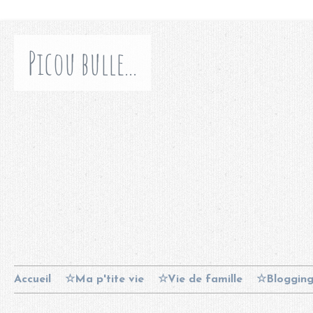
Picou bulle...
Accueil
☆Ma p'tite vie
☆Vie de famille
☆Bloggin
Contact