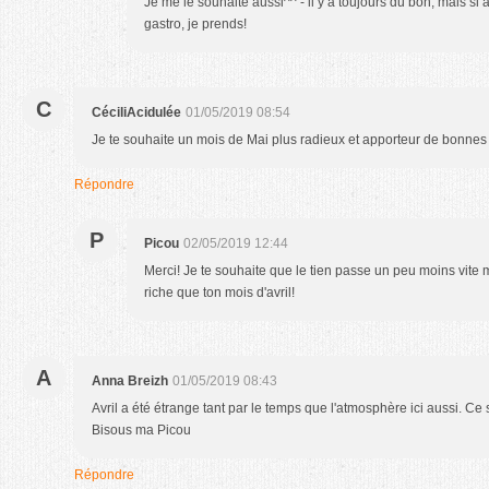
Je me le souhaite aussi^^ - il y a toujours du bon, mais si 
gastro, je prends!
C
CéciliAcidulée
01/05/2019 08:54
Je te souhaite un mois de Mai plus radieux et apporteur de bonnes 
Répondre
P
Picou
02/05/2019 12:44
Merci! Je te souhaite que le tien passe un peu moins vite ma
riche que ton mois d'avril!
A
Anna Breizh
01/05/2019 08:43
Avril a été étrange tant par le temps que l'atmosphère ici aussi. Ce
Bisous ma Picou
Répondre