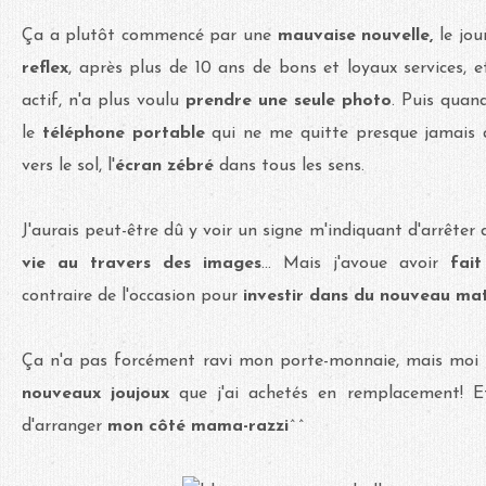
Ça a plutôt commencé par une
mauvaise nouvelle,
le jou
reflex
, après plus de 10 ans de bons et loyaux services, e
actif, n'a plus voulu
prendre une seule photo
. Puis quand
le
téléphone portable
qui ne me quitte presque jamais a
vers le sol, l'
écran zébré
dans tous les sens.
J'aurais peut-être dû y voir un signe m'indiquant d'arrêter
vie au travers des images
... Mais j'avoue avoir
fait
contraire de l'occasion pour
investir dans du nouveau mat
Ça n'a pas forcément ravi mon porte-monnaie, mais moi 
nouveaux joujoux
que j'ai achetés en remplacement! Et
d'arranger
mon côté mama-razzi
^^