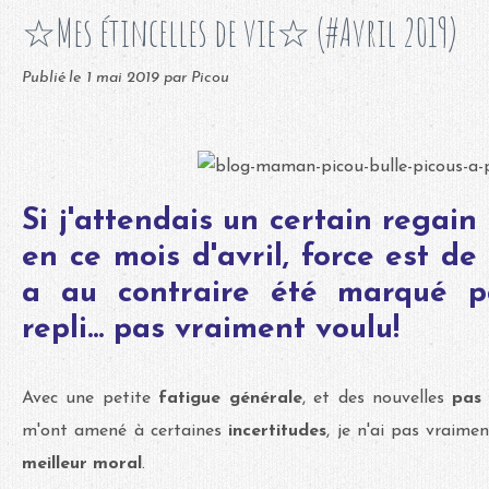
☆Mes étincelles de vie☆ (#Avril 2019)
Publié le
1 mai 2019
par Picou
Si j'attendais un certain regai
en ce mois d'avril, force est de 
a au contraire été marqué p
repli... pas vraiment voulu!
Avec une petite
fatigue générale
, et des nouvelles
pas 
m'ont amené à certaines
incertitudes
, je n'ai pas vraim
meilleur moral
.