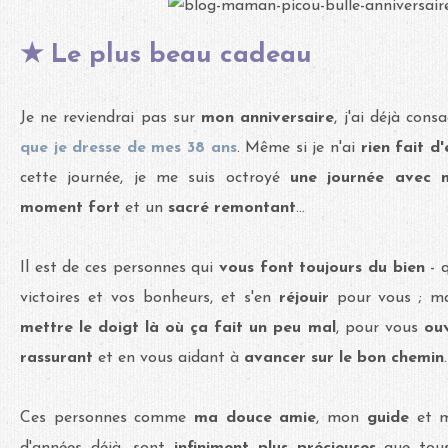
★ Le plus beau cadeau
Je ne reviendrai pas sur
mon anniversaire
, j'ai déjà cons
que je dresse de mes 38 ans
. Même si je n'ai
rien fait d
cette journée, je me suis octroyé
une journée avec 
moment fort
et un
sacré remontant
...
Il est de ces personnes qui
vous font toujours du bien
- 
victoires et vos bonheurs, et s'en
réjouir
pour vous ; ma
mettre le doigt là où ça fait un peu mal
, pour vous
ouv
rassurant
et en vous aidant à
avancer sur le bon chemin
.
Ces personnes comme
ma douce amie
, mon
guide
et 
d'années déjà, sont
infiniment plus précieuses
que tou