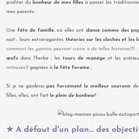
profiter du
bonheur de mes filles
à passer les traditionne
mes parents.
Une
fête de famille
, où elles ont
dansé comme des po
nuit ; leurs extravagantes
théories sur les cloches et les l
comment les gamins peuvent croire à de telles histoires?!) ;
œufs
dans l'herbe ; les
tours de manège
et les précie
miteuses!)
gagnées à
la fête foraine
...
Si je ne garderai
pas forcément le meilleur souvenir
de 
filles, elles, ont fait
le plein de bonheur
!
★ A défaut d'un plan... des objecti