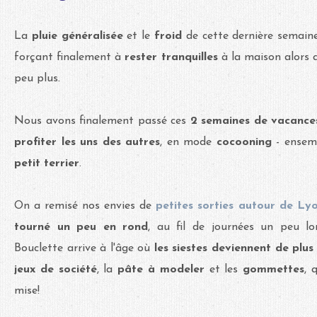
La
pluie généralisée
et le
froid
de cette dernière semaine
forçant finalement à
rester tranquilles
à la maison alors 
peu plus.
Nous avons finalement passé ces
2 semaines de vacances
profiter les uns des autres
, en mode
cocooning
- ensem
petit terrier
.
On a remisé nos envies de
petites sorties autour de Ly
tourné un peu en rond
, au fil de journées un peu l
Bouclette arrive à l'âge où
les siestes deviennent de plus e
jeux de société
, la
pâte à modeler
et les
gommettes
, 
mise!