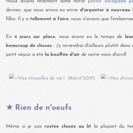
Nous avions tellement aimé notre
petite escapade pa
dernier, que nous avons eu envie
d'arpenter à nouveau l
filles. Il y a
tellement à faire
, nous n'avions que l'embarras
En
4 jours sur place
, nous avons eu le temps de
leu
beaucoup de choses
- j'y reviendrai d'ailleurs plutôt dans 
petit séjour a été
la bouffée d'air
de notre mois d'avril!
★ Rien de n'oeufs
Même si je suis
restée clouée au lit
la plupart du te