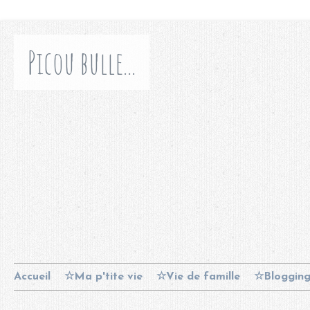
Picou bulle...
Accueil
☆Ma p'tite vie
☆Vie de famille
☆Bloggin
Contact