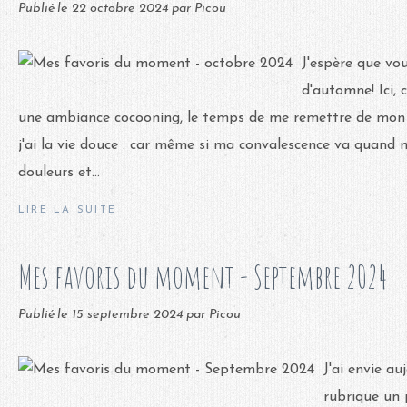
Publié le
22 octobre 2024
par Picou
J'espère que vo
d'automne! Ici,
une ambiance cocooning, le temps de me remettre de mon o
j'ai la vie douce : car même si ma convalescence va quand
douleurs et...
LIRE LA SUITE
Mes favoris du moment - Septembre 2024
Publié le
15 septembre 2024
par Picou
J'ai envie au
rubrique un 