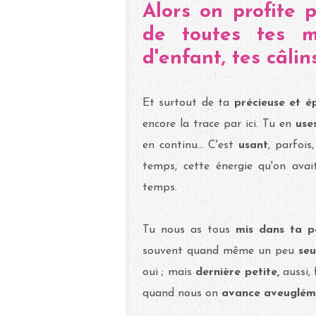
Alors on profite 
de toutes tes m
d'enfant, tes câlin
Et surtout de ta
précieuse et 
encore la trace par ici.
Tu en
us
en continu... C'est
usant
, parfois
temps, cette énergie qu'on avait
temps.
Tu nous as tous
mis dans ta p
souvent quand même un peu
se
oui ; mais
dernière petite,
aussi,
quand nous on
avance aveuglém