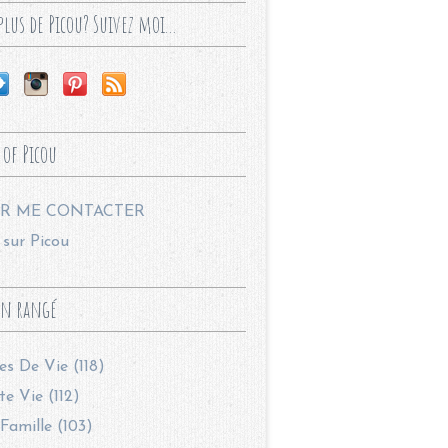
lus de Picou? Suivez moi...
 of Picou
R ME CONTACTER
sur Picou
en rangé
les De Vie (118)
te Vie (112)
Famille (103)