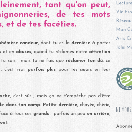
pleinement, tant qu'on peut,
Lecture
Vie Pro
ignonneries, de tes mots
Réseaux
s, et de tes facéties.
Mon Ca
Arts Cr
éphémère
candeur
, dont tu es la
dernière
à porter
Jolis M
es
et en
abuses
, quand tu réclames notre
attention
, tu sais ; mais tu ne fais que
réclamer ton dû
, ce
, c'est vrai,
parfois plus
pour tes sœurs en leur
oche
, c'est sûr ; mais ça ne t'empêche pas d'être
ule dans ton camp
.
Petite dernière
, choyée, chérie,
Ne vous 
 face à tous ces
grands
- parfois un peu
en arrière
,
ent
.
Abonnez