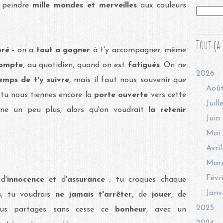
 peindre
mille mondes et merveilles
aux couleurs
Tout ça 
loré
- on a
tout a gagner
à t'y accompagner, même
compte,
au quotidien, quand on est
fatigués
.
On ne
2026
emps de t'y suivre
, mais il faut nous souvenir que
Aoû
 tu nous tiennes encore la
porte ouverte
vers cette
Juill
igne un peu plus, alors qu'on voudrait
la retenir
Juin
Mai
Avril
Mar
Févr
 d'
innocence
et d'
assurance
; tu croques chaque
Janv
s
, tu voudrais
ne jamais t'arrêter
, de
jouer
, de
2025
us partages sans cesse ce
bonheur
, avec un