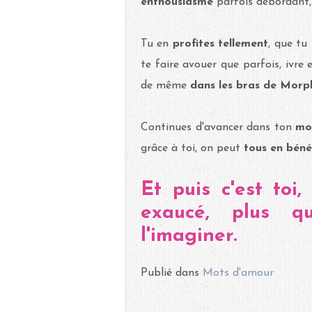
enthousiasme
parfois débordant
Tu en
profites tellement
, que tu
te faire avouer que parfois, ivre
de même
dans les bras de Morp
Continues d'avancer dans ton
mon
grâce à toi, on peut
tous en béné
Et puis c'est toi
exaucé, plus qu
l'imaginer.
Publié dans
Mots d'amour