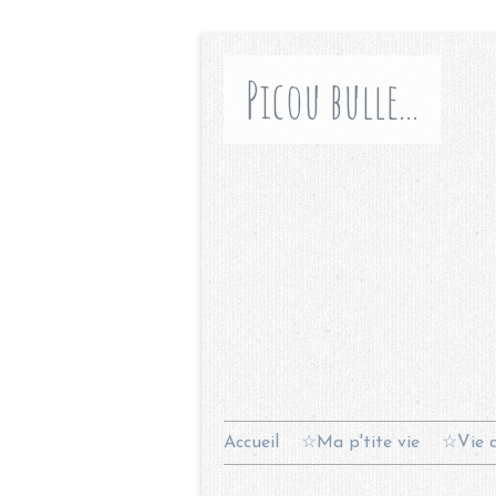
Picou bulle...
Accueil
☆Ma p'tite vie
☆Vie d
Contact