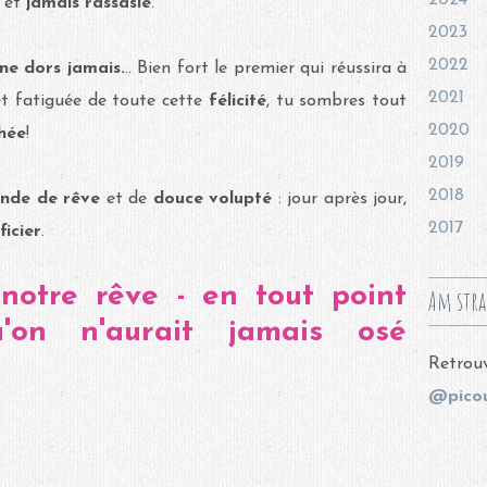
2024
, et
jamais
rassasié
.
2023
2022
ne dors jamais.
.. Bien fort le premier qui réussira à
2021
 et fatiguée de toute cette
félicité
, tu sombres tout
2020
hée
!
2019
2018
de de rêve
et de
douce volupté
: jour après jour,
2017
ficier
.
, notre rêve - en tout point
Am stra
'on n'aurait jamais osé
Retrouv
@picou