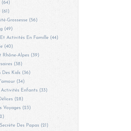
 (64)
 (61)
té-Grossesse (56)
g (49)
 Et Activités En Famille (44)
le (40)
t Rhône-Alpes (39)
saires (38)
 Des Kids (36)
'amour (34)
 Activités Enfants (33)
Délices (28)
s Voyages (23)
2)
Secrète Des Papas (21)