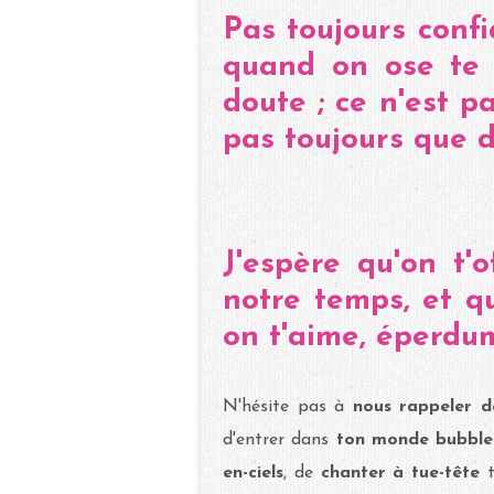
Pas toujours conf
quand on ose te 
doute ; ce n'est pa
pas toujours que 
J'espère qu'on t
notre temps, et q
on t'aime, éperdu
N'hésite pas à
nous rappeler de
d'entrer dans
ton monde bubbl
en-ciels
, de
chanter à tue-tête
t