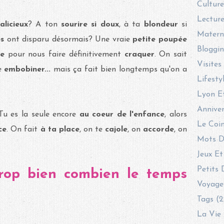
Culture
Lecture
licieux
? A ton
sourire si doux
, à ta
blondeur
si
Materni
es
ont disparu désormais? Une vraie
petite poupée
Bloggin
ne
pour nous faire définitivement
craquer
. On sait
Visites
re
embobiner...
mais ça fait bien longtemps qu'on a
Lifesty
Lyon E
Anniver
. Tu es la seule encore
au coeur de l'enfance
, alors
Le Coin
ce
. On fait
à ta place
, on te
cajole
, on
accorde
, on
Mots D
Jeux Et
Petits 
rop bien combien le temps
Voyage
Tags (2
La Vie 