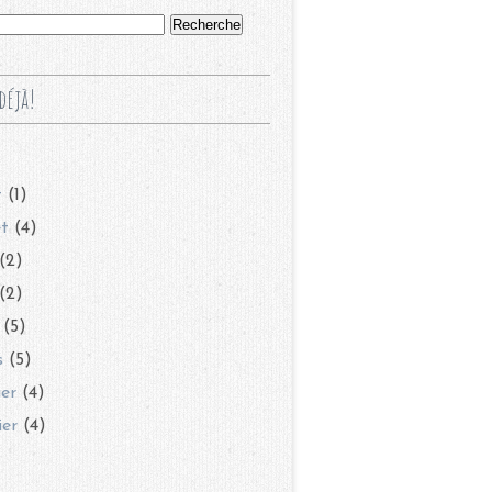
déjà!
t
(1)
et
(4)
(2)
(2)
(5)
s
(5)
ier
(4)
ier
(4)