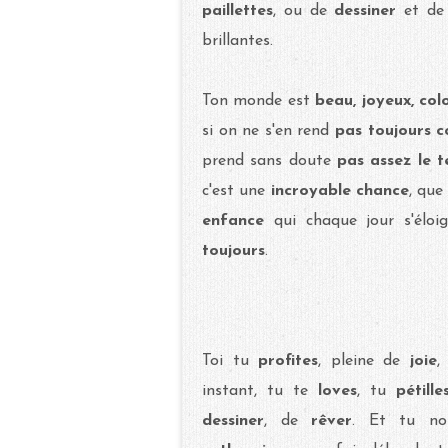
paillettes
, ou de
dessiner
et de
brillantes.
Ton monde est
beau, joyeux, co
si on ne s'en rend
pas toujours 
prend sans doute
pas assez le t
c'est une
incroyable chance
, que
enfance
qui chaque jour s'élo
toujours
.
Toi tu
profites
, pleine de
joie
,
instant, tu te
loves
, tu
pétille
dessiner
, de
rêver
. Et tu no