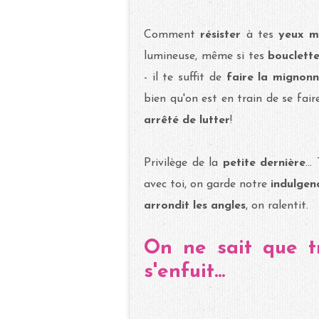
Comment
résister
à tes
yeux ma
lumineuse, même si tes
bouclett
- il te suffit de
faire la mignon
bien qu'on est en train de se fai
arrêté de lutter
!
Privilège de la
petite dernière
..
avec toi, on garde notre
indulgen
arrondit les
angles
, on ralentit.
On ne sait que t
s'enfuit...