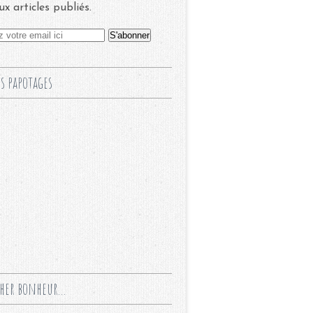
x articles publiés.
s papotages
cher bonheur...