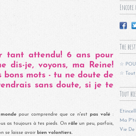
Encore p
The best
ur tant attendu! 6 ans pour
e dis-je, voyons, ma Reine!
☆ POU
es bons mots - tu ne doute de
☆ Tout 
endrais sans doute, si je te
Tout bi
Etincel
 monde
pour comprendre que ce n'est
pas volé
:
Ma P'ti
ous as toujours à tes pieds. On
râle
un peu, parfois,
Vie De 
on se laisse avoir
bien volontiers.