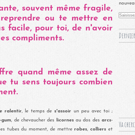
nouveau
iante, souvent même fragile,
reprendre ou te mettre en
s facile, pour toi, de n'avoir
Dernier
des compliments.
'offre quand même assez de
ue tu sens toujours combien
ment.
 ralentir
, le temps de
s'assoir
un peu avec toi ;
e-gum
, de chevaucher des
licornes
au dos des
arcs-
Va cher
es tubes du moment, de mettre
robes
,
colliers
et