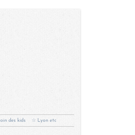
oin des kids
☆ Lyon etc