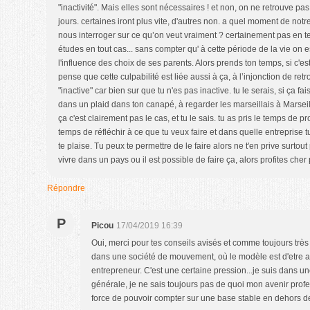
"inactivité". Mais elles sont nécessaires ! et non, on ne retrouve p
jours. certaines iront plus vite, d'autres non. a quel moment de not
nous interroger sur ce qu’on veut vraiment ? certainement pas en te
études en tout cas... sans compter qu' à cette période de la vie on
l'influence des choix de ses parents. Alors prends ton temps, si c'es
pense que cette culpabilité est liée aussi à ça, à l’injonction de retr
"inactive" car bien sur que tu n'es pas inactive. tu le serais, si ça fa
dans un plaid dans ton canapé, à regarder les marseillais à Marsei
ça c'est clairement pas le cas, et tu le sais. tu as pris le temps de prof
temps de réfléchir à ce que tu veux faire et dans quelle entreprise t
te plaise. Tu peux te permettre de le faire alors ne t'en prive surto
vivre dans un pays ou il est possible de faire ça, alors profites cher 
Répondre
P
Picou
17/04/2019 16:39
Oui, merci pour tes conseils avisés et comme toujours très 
dans une société de mouvement, où le modèle est d'etre a
entrepreneur. C'est une certaine pression...je suis dans 
générale, je ne sais toujours pas de quoi mon avenir profess
force de pouvoir compter sur une base stable en dehors de