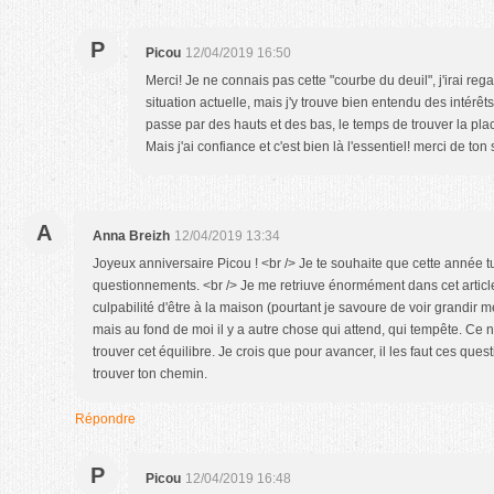
P
Picou
12/04/2019 16:50
Merci! Je ne connais pas cette "courbe du deuil", j'irai reg
situation actuelle, mais j'y trouve bien entendu des intérê
passe par des hauts et des bas, le temps de trouver la plac
Mais j'ai confiance et c'est bien là l'essentiel! merci de ton 
A
Anna Breizh
12/04/2019 13:34
Joyeux anniversaire Picou ! <br /> Je te souhaite que cette année tu
questionnements. <br /> Je me retriuve énormément dans cet article.
culpabilité d'être à la maison (pourtant je savoure de voir grandir mes
mais au fond de moi il y a autre chose qui attend, qui tempête. Ce n'
trouver cet équilibre. Je crois que pour avancer, il les faut ces que
trouver ton chemin.
Répondre
P
Picou
12/04/2019 16:48