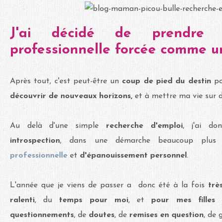
J'ai décidé de prendre 
professionnelle forcée comme un
Après tout, c'est peut-être un
coup de pied du destin
p
découvrir de nouveaux horizons,
et à mettre ma vie sur 
Au delà d'une simple
recherche d'emploi
, j'ai do
introspection
, dans une démarche beaucoup plu
professionnelle
et
d'épanouissement personnel
.
L'année que je viens de passer a donc été à la fois
trè
ralenti
, du
temps pour moi
, et
pour mes fille
questionnements
, de
doutes
, de
remises en question
, de