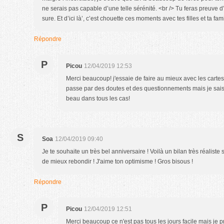
ne serais pas capable d’une telle sérénité. <br /> Tu feras preuve d’
sure. Et d’ici là’, c’est chouette ces moments avec tes filles et ta fami
Répondre
P
Picou
12/04/2019 12:53
Merci beaucoup! j'essaie de faire au mieux avec les cartes 
passe par des doutes et des questionnements mais je sais q
beau dans tous les cas!
S
Soa
12/04/2019 09:40
Je te souhaite un très bel anniversaire ! Voilà un bilan très réalist
de mieux rebondir ! J'aime ton optimisme ! Gros bisous !
Répondre
P
Picou
12/04/2019 12:51
Merci beaucoup ce n'est pas tous les jours facile mais je pré