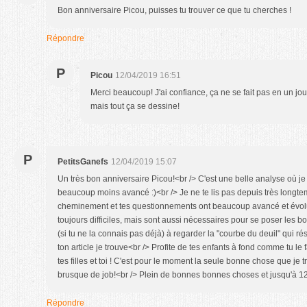
Bon anniversaire Picou, puisses tu trouver ce que tu cherches !
Répondre
P
Picou
12/04/2019 16:51
Merci beaucoup! J'ai confiance, ça ne se fait pas en un jo
mais tout ça se dessine!
P
PetitsGanefs
12/04/2019 15:07
Un très bon anniversaire Picou!<br /> C'est une belle analyse où j
beaucoup moins avancé :)<br /> Je ne te lis pas depuis très longte
cheminement et tes questionnements ont beaucoup avancé et évolué
toujours difficiles, mais sont aussi nécessaires pour se poser les bo
(si tu ne la connais pas déjà) à regarder la "courbe du deuil" qui
ton article je trouve<br /> Profite de tes enfants à fond comme tu le
tes filles et toi ! C'est pour le moment la seule bonne chose que j
brusque de job!<br /> Plein de bonnes bonnes choses et jusqu'à 
Répondre