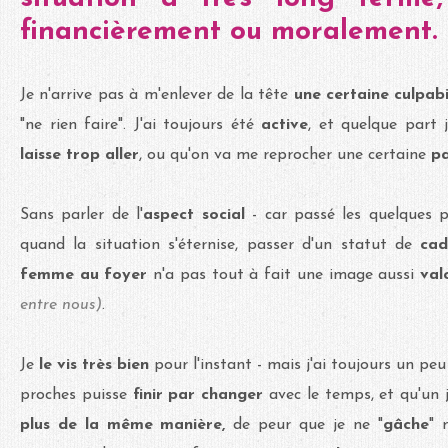
financièrement ou moralement.
Je n'arrive pas à m'enlever de la tête
une certaine culpabi
"ne rien faire". J'ai toujours été
active
, et quelque part j
laisse trop aller
, ou qu'on va me reprocher une certaine
pa
Sans parler de l'
aspect social
- car passé les quelques p
quand la situation s'éternise, passer d'un statut de
cad
femme au foyer
n'a pas tout à fait une image aussi
val
entre nous)
.
Je
le vis
très bien
pour l'instant - mais j'ai toujours un pe
proches puisse
finir par changer
avec le temps, et qu'un 
plus de la même manière,
de peur que je ne "
gâche
" 