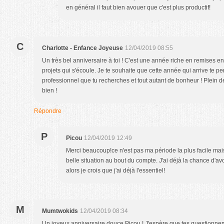
en général il faut bien avouer que c'est plus productif!
C
Charlotte - Enfance Joyeuse
12/04/2019 08:55
Un très bel anniversaire à toi ! C'est une année riche en remises 
projets qui s'écoule. Je te souhaite que cette année qui arrive te pe
professionnel que tu recherches et tout autant de bonheur ! Plein de
bien !
Répondre
P
Picou
12/04/2019 12:49
Merci beaucoup!ce n'est pas ma période la plus facile mais
belle situation au bout du compte. J'ai déjà la chance d'av
alors je crois que j'ai déjà l'essentiel!
M
Mumtwokids
12/04/2019 08:34
Un joyeux anniversaire douce Picou ! J'espère que tes questionneme