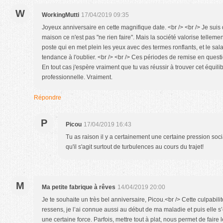
W
WorkingMutti
17/04/2019 09:35
Joyeux anniversaire en cette magnifique date. <br /> <br /> Je suis d
maison ce n'est pas "ne rien faire". Mais la société valorise tellement
poste qui en met plein les yeux avec des termes ronflants, et le sala
tendance à l'oublier. <br /> <br /> Ces périodes de remise en questio
En tout cas j'espère vraiment que tu vas réussir à trouver cet équili
professionnelle. Vraiment.
Répondre
P
Picou
17/04/2019 16:43
Tu as raison il y a certainement une certaine pression socia
qu'il s'agit surtout de turbulences au cours du trajet!
M
Ma petite fabrique à rêves
14/04/2019 20:00
Je te souhaite un très bel anniversaire, Picou.<br /> Cette culpabilit
ressens, je l’ai connue aussi au début de ma maladie et puis elle s’e
une certaine force. Parfois, mettre tout à plat, nous permet de faire 