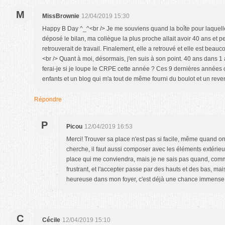
M
MissBrownie
12/04/2019 15:30
Happy B Day ^_^<br /> Je me souviens quand la boîte pour laquelle 
déposé le bilan, ma collègue la plus proche allait avoir 40 ans et p
retrouverait de travail. Finalement, elle a retrouvé et elle est bea
<br /> Quant à moi, désormais, j'en suis à son point. 40 ans dans 
ferai-je si je loupe le CRPE cette année ? Ces 9 dernières années o
enfants et un blog qui m'a tout de même fourni du boulot et un rev
Répondre
P
Picou
12/04/2019 16:53
Merci! Trouver sa place n'est pas si facile, même quand on
cherche, il faut aussi composer avec les éléments extérieur
place qui me conviendra, mais je ne sais pas quand, comme
frustrant, et l'accepter passe par des hauts et des bas, mais
heureuse dans mon foyer, c'est déjà une chance immense q
C
Cécile
12/04/2019 15:10