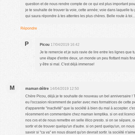
question et de nous rendre compte de ce qui est plus important pour
je te souhaite de trouver ta voie, cette année; voie dans laquelle t
qui saura répondre à tes attentes les plus chères. Belle route à toi...
Répondre
P
Picou
17/04/2019 16:42
Je te remercie et je suis ravie de lire entre les lignes que t
une étape d'entre deux, un monde un peu flottant mais fin
y être si mal. C'est déjà immense!
M
maman délire
14/04/2019 12:50
Chère Picou, déjà je te souhaite de nouveau un bel anniversaire ! Tu
eu l'occasion récemment de parler avec mes formatrices de cette p
d'apparente "inactivité" que la société à bien du mal à accepter. c'es
récemment en commentaire chez maman lemptika. si on est licenci
nos cvs et de nous remettre en selle illico presto. si on se sépare
sortir et de trouver quelqu'un d'autre. si on perd quelqu'un, on no
savoir si "ca va" en nous disant qu'on devrait sortir. la société n'a