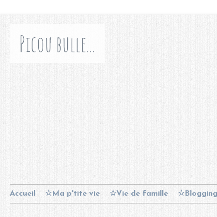
Picou bulle...
Accueil
☆Ma p'tite vie
☆Vie de famille
☆Bloggin
Contact