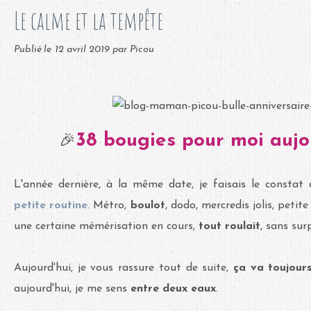
Le calme et la tempête
Publié le
12 avril 2019
par Picou
38 bougies pour moi aujour
🎉
L'année dernière, à la même date, je faisais le constat
petite routine
. Métro,
boulot
, dodo, mercredis jolis, petit
une certaine mémérisation en cours,
tout roulait
, sans surp
Aujourd'hui, je vous rassure tout de suite,
ça va toujour
aujourd'hui, je me sens
entre deux eaux
.