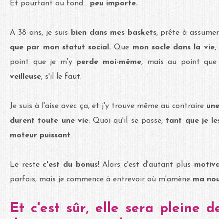
Et pourtant au fond...
peu importe.
A 38 ans, je suis
bien dans mes baskets
, prête à assume
que par mon statut social.
Que
mon socle dans la vie,
point que je m'y
perde moi-même
, mais au point que
veilleuse
, s'il le faut.
Je suis à l'aise avec ça, et j'y trouve même au contraire
une
durent toute une vie
. Quoi qu'il se passe,
tant que je les
moteur puissant
.
Le reste
c'est du bonus
! Alors c'est d'autant plus
motiv
parfois, mais je commence à entrevoir où m'amène
ma nou
Et c'est sûr, elle sera pleine d