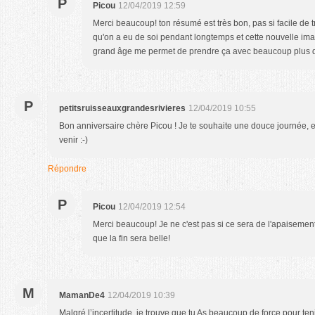
P
Picou
12/04/2019 12:59
Merci beaucoup! ton résumé est très bon, pas si facile de t
qu'on a eu de soi pendant longtemps et cette nouvelle im
grand âge me permet de prendre ça avec beaucoup plus d
P
petitsruisseauxgrandesrivieres
12/04/2019 10:55
Bon anniversaire chère Picou ! Je te souhaite une douce journée, e
venir :-)
Répondre
P
Picou
12/04/2019 12:54
Merci beaucoup! Je ne c'est pas si ce sera de l'apaisement
que la fin sera belle!
M
MamanDe4
12/04/2019 10:39
Malgré l’incertitude, je trouve que tu As beaucoup de force pour ten