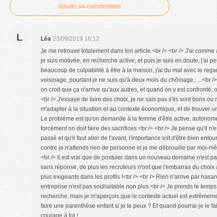
Ajouter un commentaire
L
Léa
23/09/2019 16:12
Je me retrouve totalement dans ton article.<br /> <br /> J'ai comme 
je suis motivée, en recherche active, et puis je suis en doute, j'ai pe
beaucoup de culpabilité à être à la maison, j'ai du mal avec le regar
voisinage, pourtant je ne suis qu'à deux mois du chômage,.....<br /
on croit que ça n'arrive qu'aux autres, et quand on y est confronté, o
<br /> J'essaye de faire des choix, je ne sais pas s'ils sont bons o
m'adapter à la situation et au contexte économique, et de trouver un
Le problème est qu'on demande à la femme d'être active, autono
forcément on doit faire des sacrifices.<br /> <br /> Je pense qu'il n
passé et qu'il faut aller de l'avant, l'importance est d'être bien ento
contre je n'attends rien de personne et je me débrouille par moi-mêm
<br /> Il est vrai que de postuler dans un nouveau domaine n'est p
sans réponse, de plus les recruteurs n'ont que l'embarras du choix a
plus exigeants dans les profils !<br /> <br /> Rien n'arrive par hasar
entreprise n'est pas souhaitable non plus.<br /> Je prends le temp
recherche, mais je m'aperçois que le contexte actuel est extrêmemen
faire une parenthèse enfant si je le peux ? Et quand pourrai-je le fa
courage à toi !