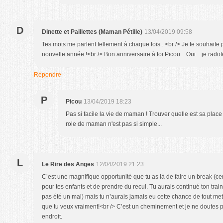
D
Dinette et Paillettes (Maman Pétille)
13/04/2019 09:58
Tes mots me parlent tellement à chaque fois...<br /> Je te souhaite 
nouvelle année !<br /> Bon anniversaire à toi Picou... Oui... je radote
Répondre
P
Picou
13/04/2019 18:23
Pas si facile la vie de maman ! Trouver quelle est sa plac
role de maman n'est pas si simple...
L
Le Rire des Anges
12/04/2019 21:23
C’est une magnifique opportunité que tu as là de faire un break (cer
pour tes enfants et de prendre du recul. Tu aurais continué ton train 
pas été un mal) mais tu n’aurais jamais eu cette chance de tout met
que tu veux vraiment!<br /> C’est un cheminement et je ne doutes p
endroit.