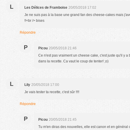
L
Les Délices de Framboise
20/05/2018 17:02
Je ne suis pas à la base une grand fan des cheese-cakes mais j'avo
!!<br /> bises
Répondre
P
Picou
20/05/2018 21:46
Ce n'est pas vraiment un cheese cake, c'est juste qu'il y
dans la recette. Ca vaut le coup de tenter! ;o)
L
Lily
20/05/2018 17:00
Je vais tester ta recette, c'est sûr !!!!
Répondre
P
Picou
20/05/2018 21:45
Tu m'en diras des nouvelles, elle est canon et en général c