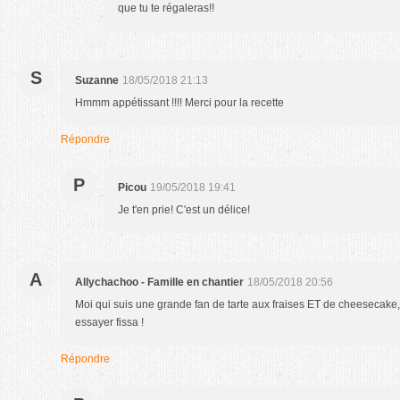
que tu te régaleras!!
S
Suzanne
18/05/2018 21:13
Hmmm appétissant !!!! Merci pour la recette
Répondre
P
Picou
19/05/2018 19:41
Je t'en prie! C'est un délice!
A
Allychachoo - Famille en chantier
18/05/2018 20:56
Moi qui suis une grande fan de tarte aux fraises ET de cheesecake, 
essayer fissa !
Répondre