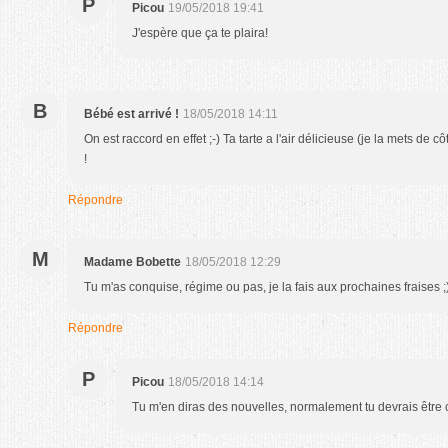
P
Picou
19/05/2018 19:41
J'espère que ça te plaira!
B
Bébé est arrivé !
18/05/2018 14:11
On est raccord en effet ;-) Ta tarte a l'air délicieuse (je la mets de côt
!
Répondre
M
Madame Bobette
18/05/2018 12:29
Tu m'as conquise, régime ou pas, je la fais aux prochaines fraises ;
Répondre
P
Picou
18/05/2018 14:14
Tu m'en diras des nouvelles, normalement tu devrais être