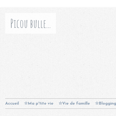
Picou bulle...
Accueil
☆Ma p'tite vie
☆Vie de famille
☆Bloggin
Contact