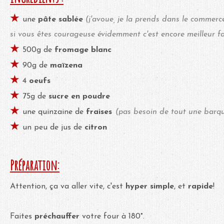
★
une
pâte sablée
(j'avoue, je la prends dans le commerce
si vous êtes courageuse évidemment c'est encore meilleur fa
★
500g de
fromage blanc
★
90g de
maïzena
★
4
oeufs
★
75g de
sucre en poudre
★
une quinzaine de
fraises
(pas besoin de tout une barqu
★
un peu de jus de
citron
Préparation:
Attention, ça va aller vite, c'est
hyper simple
, et
rapide
!
Faites
préchauffer
votre four à 180°.