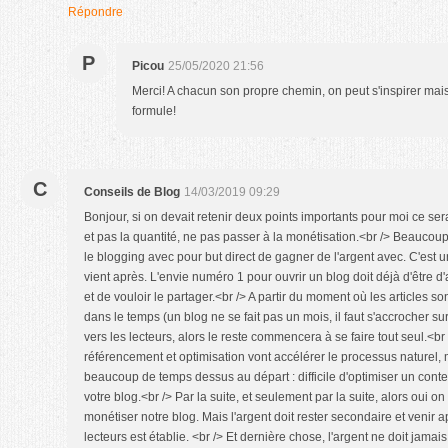
Répondre
P
Picou
25/05/2020 21:56
Merci! A chacun son propre chemin, on peut s'inspirer mais 
formule!
C
Conseils de Blog
14/03/2019 09:29
Bonjour, si on devait retenir deux points importants pour moi ce serai
et pas la quantité, ne pas passer à la monétisation.<br /> Beauco
le blogging avec pour but direct de gagner de l'argent avec. C'est 
vient après. L'envie numéro 1 pour ouvrir un blog doit déjà d'être 
et de vouloir le partager.<br /> A partir du moment où les articles son
dans le temps (un blog ne se fait pas un mois, il faut s'accrocher sur 
vers les lecteurs, alors le reste commencera à se faire tout seul.<b
référencement et optimisation vont accélérer le processus naturel, 
beaucoup de temps dessus au départ : difficile d'optimiser un conte
votre blog.<br /> Par la suite, et seulement par la suite, alors oui o
monétiser notre blog. Mais l'argent doit rester secondaire et venir 
lecteurs est établie. <br /> Et dernière chose, l'argent ne doit jama