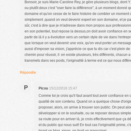
Bonsoir, je suis Marie-Caroline Rey, je gère plusieurs blogs, dont Y.
ou plutôt deux c'est "oser faire la différence", à un moment donné 
domaine et qu'on cesse de le faire histoire de combler un moment d
simplement ,quand on veut devenir expert en son domaine, et je pa
sûr, c'est à dire que je m'adresse dans mon propos aux professionn
en son potentiel, tout repose la dessus,on doit avoir confiance en s
partir de là il y a évolution vers un certain style de vie dans l'entre
que lorsque on veut devenir une voix, qu'on veut porter un message.
aussi d'imposer sa vision, j'apprécie ce que tu dis car c'est plein de
chemin pour réussir, il: en existe plusieurs, très différents, chacun a 
transmets dans ses posts, l'originalité à terme est ce qui nous diffé
Répondre
P
Picou
15/12/2018 15:47
Comme toi je crois qu'il faut avant tout avoir confiance en c
qualité de son contenu. Quand on a quelque chose d'origina
proposer, alors, on arrive à trouver son public. On peut alo
développer si on le souhaite, ou se reposer dessus simple
sa route pour en arriver là, je crois effectivement que ça
et du public qui nous suit! En tout cas l'originalité prime, c
lisant un blog, sinon, on lirait un magazine!