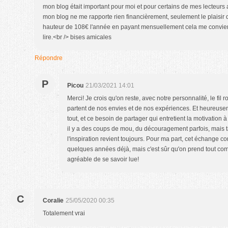
mon blog était important pour moi et pour certains de mes lecteurs
mon blog ne me rapporte rien financièrement, seulement le plaisir d
hauteur de 108€ l'année en payant mensuellement cela me convient, et
lire.<br /> bises amicales
Répondre
P
Picou
21/03/2021 14:01
Merci! Je crois qu'on reste, avec notre personnalité, le fil 
partent de nos envies et de nos expériences. Et heureusem
tout, et ce besoin de partager qui entretient la motivation
il y a des coups de mou, du découragement parfois, mais ta
l'inspiration revient toujours. Pour ma part, cet échange c
quelques années déjà, mais c'est sûr qu'on prend tout com
agréable de se savoir lue!
C
Coralie
25/05/2020 00:35
Totalement vrai