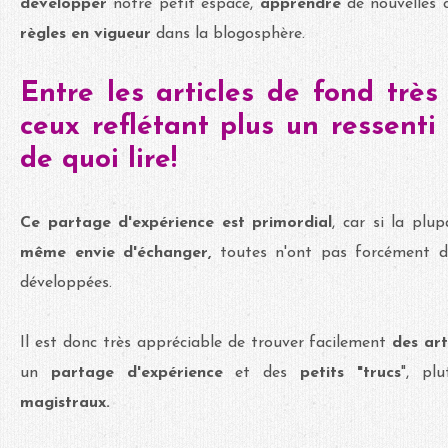
développer
notre petit espace,
apprendre
de nouvelles 
règles en vigueur
dans la blogosphère.
Entre les articles de fond très
ceux reflétant plus un ressenti 
de quoi lire!
Ce partage d'expérience est primordial
, car si la pl
même envie d'échanger,
toutes n'ont pas forcément 
développées.
Il est donc très appréciable de trouver facilement
des art
un
partage d'expérience
et des
petits "trucs
", pl
magistraux.