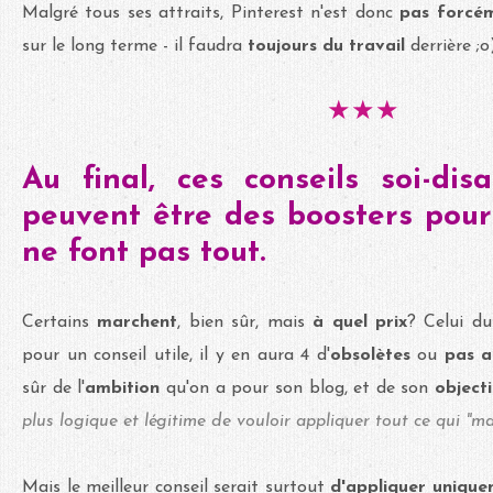
Malgré tous ses attraits, Pinterest n'est donc
pas forcém
sur le long terme - il faudra
toujours du travail
derrière ;o
★★★
Au final, ces conseils soi-dis
peuvent être des boosters pour
ne font pas tout.
Certains
marchent
, bien sûr, mais
à quel prix
? Celui d
pour un conseil utile, il y en aura 4 d'
obsolètes
ou
pas a
sûr de l'
ambition
qu'on a pour son blog, et de son
object
plus logique et légitime de vouloir appliquer tout ce qui "ma
Mais le meilleur conseil serait surtout
d'appliquer uniquem