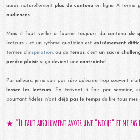
aurez naturellement
plus de contenu
en ligne. A terme
ç
audiences
...
Mais il faut veiller à fournir toujours du contenu
de q
lecteurs - et un rythme quotidien est
extrêmement diffici
termes d'
inspiration
, ou de
temps
, c'est
un sacré challen
perdre plaisir
si ça devient une
contrainte
!
Par ailleurs, je ne suis pas sûre qu'écrire trop souvent n'
lasser les lecteurs
. En écrivant 3 fois par semaine, ce
pourtant fidèles, n'ont
déjà pas le temps
de lire tous mes a
"Il faut absolument avoir une "niche" et ne pas 
★