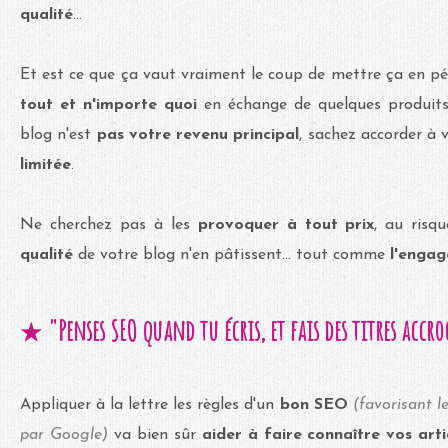
qualité
...
Et est ce que ça vaut vraiment le coup de mettre ça en pé
tout et n'importe quoi
en échange de quelques produits
blog n'est
pas votre revenu principal
, sachez accorder à 
limitée
.
Ne cherchez pas à les
provoquer à tout prix
, au risq
qualité
de votre blog n'en pâtissent...
tout comme
l'engag
"Penses SEO quand tu écris, et fais des titres accr
★
Appliquer à la lettre les règles d'un
bon SEO
(favorisant l
par Google)
va bien sûr
aider à faire connaître vos arti