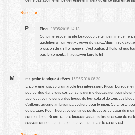
de ne pas avoir le temps de l'entretenir, déjà qu'en ce moment je m
Répondre
P
Picou
18/05/2018 14:13
Oui pinterest demande beaucoup de temps mine de rien, et
quotidien si l'on veut y trouver du trafic...Mais mieux vaut s
pression du chiffre même si c'est parfois difficile, et que t
pas forcément... il faut savoir faire le tri!
M
ma petite fabrique à rêves
16/05/2018 06:30
Encore une fois, voici un article très intéressant, Picou. Lorsque je
peu perdue dans tous ces conseils qui me dépassaient complètemen
appliqué. Je me sens à des lieues de tout cela et de tous ces blogs 
d'ailleurs aucune ambition particulière pour le mien. Cela reste po
du partage. Pour l'heure, ce sont mes petits coups de cœur du momen
sur mon blog. Sinon, j'adore toujours autant te lire et essaie de rest
souvent un peu de mal à tenir le rythme... mais le cœur y est.
Répondre