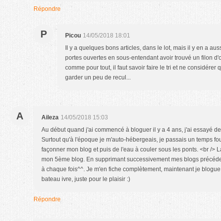
Répondre
P
Picou
14/05/2018 18:01
Il y a quelques bons articles, dans le lot, mais il y en a au
portes ouvertes en sous-entendant avoir trouvé un filon d'o
comme pour tout, il faut savoir faire le tri et ne considére
garder un peu de recul...
A
Aileza
14/05/2018 15:03
Au début quand j'ai commencé à bloguer il y a 4 ans, j'ai essayé de
Surtout qu'à l'époque je m'auto-hébergeais, je passais un temps fou
façonner mon blog et puis de l'eau à couler sous les ponts. <br />
mon 5ème blog. En supprimant successivement mes blogs précédents
à chaque fois^^. Je m'en fiche complètement, maintenant je blogu
bateau ivre, juste pour le plaisir :)
Répondre