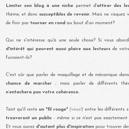
Limiter son blog à une niche
permet d'
attirer des le
thème, et donc
susceptibles de revenir.
Mais ne risquez 
de finir par
tourner en rond
au bout d'un moment?
Qui ne s'intéresse qu'à une seule chose? Si vous abord
d'intérêt qui peuvent aussi plaire aux lecteurs
de votr
fuiraient-ils?
C'est sûr que parler de maquillage et de mécanique da
chance de marcher
; mais parler de différents th
n’entachera pas votre cohérence.
Tant qu'il reste
un "fil rouge"
(vous!)
entre les différents s
trouveront un public
-
même si ce n'est pas exactement 
Et vous aurez
d'autant plus d'inspiration
pour trouver des