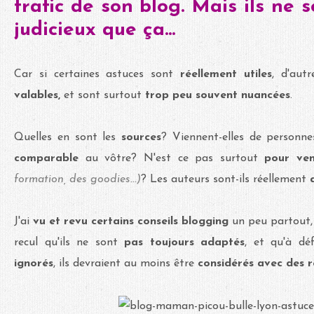
trafic de son blog. Mais ils ne s
judicieux que ça...
Car si certaines astuces sont
réellement utiles
, d'aut
valables,
et sont surtout
trop peu souvent
nuancées
.
Quelles en sont les
sources
? Viennent-elles de personn
comparable
au vôtre? N'est ce pas surtout
pour ve
formation, des goodies...)
? Les auteurs sont-ils réellement
J'ai
vu et revu certains conseils blogging
un peu partout, 
recul qu'ils ne sont
pas toujours adaptés
, et qu'à dé
ignorés
, ils devraient au moins être
considérés avec des r