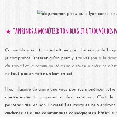
"Apprends à monétiser ton blog et à trouver des p
★
Ça semble être
LE Graal ultime
pour beaucoup de blogueu
je comprends l'
intérêt
qu'on peut y trouver
(on a le droit
du travail et la communauté qu'on a réussi à créer, ce n'es
ne faut
pas en faire un but en soi
.
Il est illusoire de croire que vous pourrez monétiser votr
contrepartie
à proposer à des marques... C'est le
partenariats
, et non l'inverse! Les marques ne viendront
audience et d'une communauté conséquentes
, bâties su