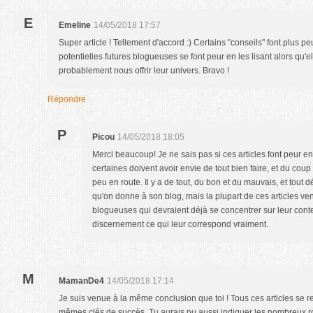
E
Emeline
14/05/2018 17:57
Super article ! Tellement d'accord :) Certains "conseils" font plus p
potentielles futures blogueuses se font peur en les lisant alors qu'el
probablement nous offrir leur univers. Bravo !
Répondre
P
Picou
14/05/2018 18:05
Merci beaucoup! Je ne sais pas si ces articles font peur e
certaines doivent avoir envie de tout bien faire, et du coup
peu en route. Il y a de tout, du bon et du mauvais, et tout 
qu'on donne à son blog, mais la plupart de ces articles ve
blogueuses qui devraient déjà se concentrer sur leur cont
discernement ce qui leur correspond vraiment.
M
MamanDe4
14/05/2018 17:14
Je suis venue à la même conclusion que toi ! Tous ces articles se 
mêmes clés de succès. Tu aurais pu aussi indiquer les nombreux ro