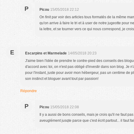
P
Picou
15/05/2018 22:12
On finit par voir des articles tous formatés de la même man
qu'on arrive à faire le tri et à user de notre jugeotte pour
la lettre, et se tourner vers ce qui nous correspond, je croi
E
Escarpins et Marmelade
14/05/2018 20:23
J'aime bien l'idée de prendre le contre-pied des conseils des blogue
d'accord avec toi, on n'est pas obligé d'investir dans son blog. Je 
pour l'instant, juste pour avoir mon hébergeur, pas un centime de plus
son instinct et bloguer avant tout par passion!
Répondre
P
Picou
15/05/2018 22:08
Il y a aussi de bons conseils, mais je crois qu'il ne faut pa
aveuglément jusqte parce que c'est écrit partout... il faut fai