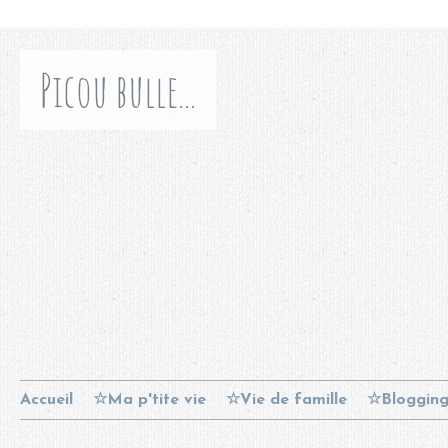
Picou bulle...
Accueil
☆Ma p'tite vie
☆Vie de famille
☆Bloggin
Contact