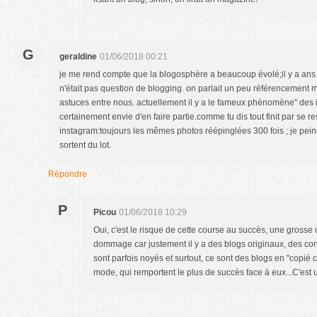
G
geraldine
01/06/2018 00:21
je me rend compte que la blogosphère a beaucoup évolé;il y a ans j'
n'était pas question de blogging. on parlait un peu référencement m
astuces entre nous. actuellement il y a le fameux phénomène" des
certainement envie d'en faire partie.comme tu dis tout finit par se r
instagram:toujours les mêmes photos réépinglées 300 fois ; je pein
sortent du lot.
Répondre
P
Picou
01/06/2018 10:29
Oui, c'est le risque de cette course au succès, une grosse 
dommage car justement il y a des blogs originaux, des con
sont parfois noyés et surtout, ce sont des blogs en "copié co
mode, qui remportent le plus de succès face à eux...C'es