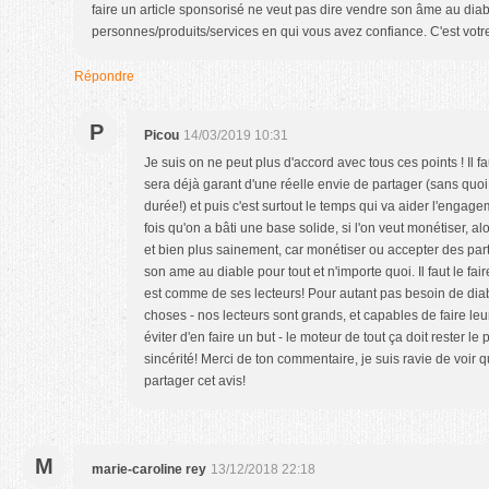
faire un article sponsorisé ne veut pas dire vendre son âme au diabl
personnes/produits/services en qui vous avez confiance. C'est votre c
Répondre
P
Picou
14/03/2019 10:31
Je suis on ne peut plus d'accord avec tous ces points ! Il fa
sera déjà garant d'une réelle envie de partager (sans quoi 
durée!) et puis c'est surtout le temps qui va aider l'engag
fois qu'on a bâti une base solide, si l'on veut monétiser, a
et bien plus sainement, car monétiser ou accepter des par
son ame au diable pour tout et n'importe quoi. Il faut le fai
est comme de ses lecteurs! Pour autant pas besoin de dia
choses - nos lecteurs sont grands, et capables de faire leur 
éviter d'en faire un but - le moteur de tout ça doit rester le 
sincérité! Merci de ton commentaire, je suis ravie de voir
partager cet avis!
M
marie-caroline rey
13/12/2018 22:18