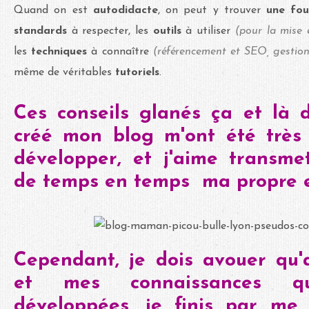
Quand on est
autodidacte
, on peut y trouver
une fou
standards
à respecter, les
outils
à utiliser
(pour la mise e
les
techniques
à connaître
(référencement et SEO, gestion 
même de véritables
tutoriels
.
Ces conseils glanés ça et là d
créé mon blog m'ont été très 
développer, et j'aime transme
de temps en temps ma propre e
Cependant, je dois avouer qu'
et mes connaissances q
développées, je finis par me