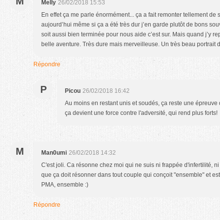
M
Melly
26/02/2018 15:53
En effet ça me parle énormément... ça a fait remonter tellement de 
aujourd’hui même si ça a été très dur j’en garde plutôt de bons souven
soit aussi bien terminée pour nous aide c’est sur. Mais quand j’y 
belle aventure. Très dure mais merveilleuse. Un très beau portrait 
Répondre
P
Picou
26/02/2018 16:42
Au moins en restant unis et soudés, ça reste une épreuve
ça devient une force contre l'adversité, qui rend plus forts!
M
Man0umi
26/02/2018 14:32
C'est joli. Ca résonne chez moi qui ne suis ni frappée d'infertilité, 
que ça doit résonner dans tout couple qui conçoit "ensemble" et est
PMA, ensemble :)
Répondre