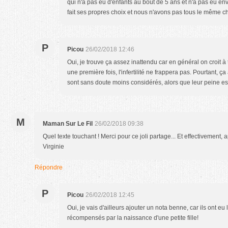
qui n'a pas eu d'enfants au bout de 5 ans et n'a pas eu e
fait ses propres choix et nous n'avons pas tous le même c
P
Picou
26/02/2018 12:46
Oui, je trouve ça assez inattendu car en général on croit 
une première fois, l'infertilité ne frappera pas. Pourtant, ça
sont sans doute moins considérés, alors que leur peine es
M
Maman Sur Le Fil
26/02/2018 09:38
Quel texte touchant ! Merci pour ce joli partage... Et effectivement, 
Virginie
Répondre
P
Picou
26/02/2018 12:45
Oui, je vais d'ailleurs ajouter un nota benne, car ils ont eu 
récompensés par la naissance d'une petite fille!