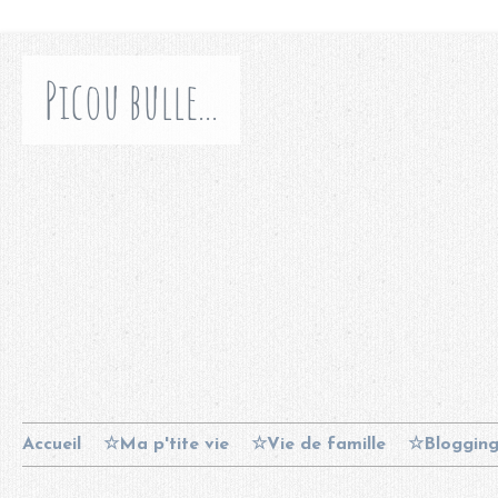
Picou bulle...
Accueil
☆Ma p'tite vie
☆Vie de famille
☆Bloggin
Contact