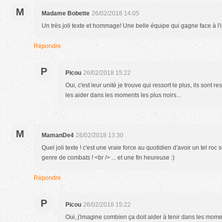
M
Madame Bobette
26/02/2018 14:05
Un très joli texte et hommage! Une belle équipe qui gagne face à l'inf
Répondre
P
Picou
26/02/2018 15:22
Oui, c'est leur unité je trouve qui ressort le plus, ils sont 
les aider dans les moments les plus noirs...
M
MamanDe4
26/02/2018 13:30
Quel joli texte ! c'est une vraie force au quotidien d'avoir un tel ro
genre de combats ! <br /> ... et une fin heureuse :)
Répondre
P
Picou
26/02/2018 15:22
Oui, j'imagine combien ça doit aider à tenir dans les moment