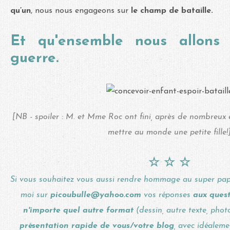
qu’un
, nous nous engageons sur
le champ de bataille.
Et qu'ensemble nous allons
guerre.
[NB - spoiler : M. et Mme Roc ont fini, après de nombreux e
mettre au monde une petite fille!
☆
☆
☆
Si vous souhaitez vous aussi rendre hommage au super pap
moi sur
picoubulle@yahoo.com
vos réponses
aux quest
n'importe quel autre format
(dessin, autre texte, phot
présentation rapide de vous/votre blog
, avec idéalem