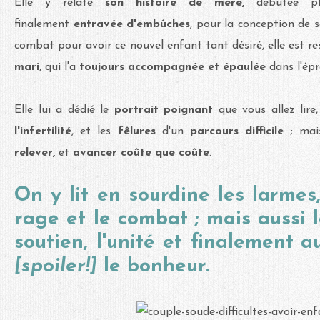
Elle y relate
son histoire de mère,
débutée pl
finalement
entravée d'embûches
, pour la conception de
combat pour avoir ce nouvel enfant tant désiré, elle est r
mari
, qui l'a
toujours accompagnée et épaulée
dans l'épr
Elle lui a dédié le
portrait poignant
que vous allez lire
l'infertilité
, et les
fêlures
d'un
parcours difficile
;
mai
relever,
et
avancer coûte que coûte
.
On y lit en sourdine les larmes,
rage et le combat ; mais aussi la
soutien, l'unité et finalement
au
[spoiler!]
le bonheur.