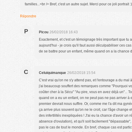
familles...<br /> Bref, c'est un autre sujet. Merci pour ce joli portrait :)
Répondre
P
Picou
26/02/2018 16:43
Exactement, et c'est un témoignage très important que tu ap
aujourd'hui - je crois qu'il faut aussi déculpabiliser ces cas l
de se battre pour un enfant, même quand on a la chance d
C
Celuiquimanque
26/02/2018 15:54
C'est vrai qu'on ne s'y attend pas, et l'entourage a du ma
j'ai beaucoup souffert des remarques comme "Pourquoi vo
coûter cher à la Sécu" "Au pire, vous en avez déjà un"... 
quand on a eu un enfant, on ne peut pas ne pas arriver à e
premier devrait nous suffire. Or, comme me l'a dit ma gynéc
ça arrive plus souvent qu'on ne le croit, car l'âge change et 
des infertilités inexpliquées ! J'ai eu la chance d'avoir un 
absence d'ovulation), et qu'il soit facilement "dépassable
pas le cas de tout le monde. En bref, chaque cas est partic