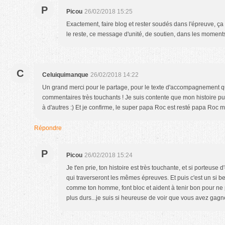
P
Picou
26/02/2018 15:25
Exactement, faire blog et rester soudés dans l'épreuve, 
le reste, ce message d'unité, de soutien, dans les moments
C
Celuiquimanque
26/02/2018 14:22
Un grand merci pour le partage, pour le texte d'accompagnement qui 
commentaires très touchants ! Je suis contente que mon histoire pu
à d'autres :) Et je confirme, le super papa Roc est resté papa Roc 
Répondre
P
Picou
26/02/2018 15:24
Je t'en prie, ton histoire est très touchante, et si porteuse d
qui traverseront les mêmes épreuves. Et puis c'est un si 
comme ton homme, font bloc et aident à tenir bon pour ne
plus durs...je suis si heureuse de voir que vous avez gagn