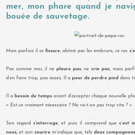
mer, mon phare quand je navi
bouée de sauvetage.
Mais parfois il se
fissure
, abîmé par les embruns, ce roc
s’
Pas comme moi, il ne
pleure pas
, ne
crie pas,
mais parfo
d’en faire trop, pas assez. Il a
peur de perdre pied
dans t
Il a
besoin de temps
avant d’accepter chaque nouvelle ph
«
Est-ce vraiment nécessaire ? Ne va-t-on pas trop vite ?
»
Son regard
s’interroge
, et puis il comprend que
c’est 
nous,
et son
sourire
m’indique que, tels
deux compagnons