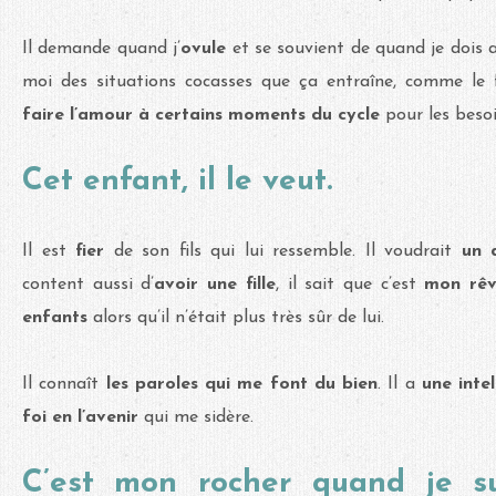
Il demande quand j’
ovule
et se souvient de quand je dois
moi des situations cocasses que ça entraîne, comme le f
faire l’amour
à certains moments du cycle
pour les beso
Cet enfant, il le veut.
Il est
fier
de son fils qui lui ressemble. Il voudrait
un 
content aussi d’
avoir une fille
, il sait que c’est
mon rêv
enfants
alors qu’il n’était plus très sûr de lui.
Il connaît
les paroles qui me font du bien
. Il a
une inte
foi en l’avenir
qui me sidère.
C’est mon rocher quand je s