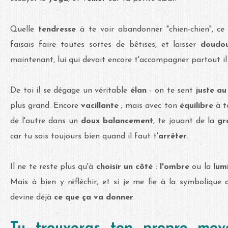
Quelle
tendresse
à te voir abandonner "chien-chien", c
faisais faire toutes sortes de bêtises, et laisser
doudo
maintenant, lui qui devait encore t'accompagner partout il 
De toi il se dégage un véritable
élan
- on te sent
juste a
plus grand. Encore
vacillante
; mais avec ton
équilibre
à t
de l'autre dans un
doux balancement
, te jouant de la
gr
car tu sais toujours bien quand il faut t'
arrêter
.
Il ne te reste plus qu'à
choisir un côté
:
l'ombre
ou la
lum
Mais à bien y réfléchir, et si je me fie à la symbolique
devine déjà
ce que ça va donner
.
Tu trouveras ton propre mo