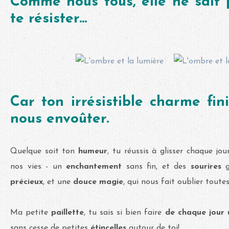
Comme nous tous, elle ne sait
te résister...
Car ton irrésistible charme fin
nous envoûter.
Quelque soit ton
humeur
, tu réussis à glisser chaque jo
nos vies - un
enchantement
sans fin, et des
sourires
précieux
, et une
douce magie
, qui nous fait oublier toute
Ma petite
paillette
, tu sais si bien faire
de chaque jour 
sans cesse de petites
étincelles
autour de toi!