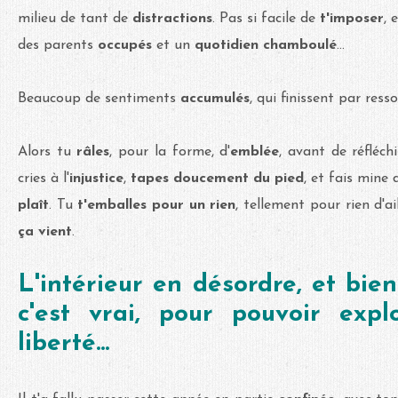
milieu de tant de
distractions
. Pas si facile de
t'imposer
, 
des parents
occupés
et un
quotidien chamboulé
...
Beaucoup de sentiments
accumulés
, qui finissent par ress
Alors tu
râles
, pour la forme, d'
emblée
, avant de réfléchi
cries à l'
injustice
,
tapes doucement du pied
, et fais mine
plaît
. Tu
t'emballes pour un rien
, tellement pour rien d'a
ça vient
.
L'intérieur en désordre, et bie
c'est vrai, pour pouvoir exp
liberté...