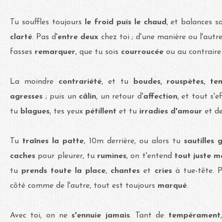
Tu souffles toujours
le froid puis le chaud
, et balances s
clarté
. Pas d'
entre deux
chez toi ; d'une manière ou l'autre
fasses
remarquer
, que tu sois
courroucée
ou au contrair
La moindre
contrariété
, et tu
boudes, rouspètes, te
agresses
; puis un
câlin
, un retour d'
affection
, et tout s'
tu
blagues
, tes yeux
pétillent
et tu
irradies d'amour
et d
Tu
traînes la patte
, 10m derrière, ou alors tu
sautilles
caches
pour pleurer, tu
rumines
, on t'entend
tout juste 
tu
prends toute la place
,
chantes
et
cries
à tue-tête.
côté comme de l'autre, tout est toujours
marqué
.
Avec toi, on ne
s'ennuie jamais
. Tant de
tempérament