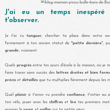
J'ai eu un temps inespéré 
t'observer.
Je t'ai vu
tanguer
, chercher ta place dans notre nouv
fermement à ton ancien statut de
"petite dernière
", p
grandir
, vraiment.
Quels
progrès
entre tes jours d'école à la maison, où je m
faire tracer sans succès des
lettres droites et bien form
précis
et
détaillés
que tu multiplies fièrement depuis les m
Quel
plaisir
à t'avoir vu prendre
confiance
, t'initier au
s
ton vélo, jouer avec les
chiffres
et
lire
tes premiers mot
essayer le
yoga
, et
veiller
sur ta petite sœur.