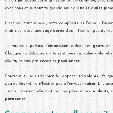
Il t'a fallu passer cette année en partie
confinée
, avec to
avec nous et surtout ta grande sœur qui
ne te quitte jama
C'est pourtant si beau, cette
complicité
, et l'
amour fusio
mais c'est aussi une
cage dorée
d'où il t'est un peu dur de 
Tu voudrais parfois t'
émanciper
, affiner tes
goûts
et
Chouquette s'éloigne, on te sent
perdue
,
vulnérable
,
ébr
elle, tu ne sais pas encore te
positionner
.
Pourtant tu sais très bien lui opposer ta
volonté
! Et qu
peu de
liberté
, tu n'hésites pas à l'envoyer
valser
. Elle aus
; mais souvent elle finit par
se plier à tes souhaits
, 
pardonner
.