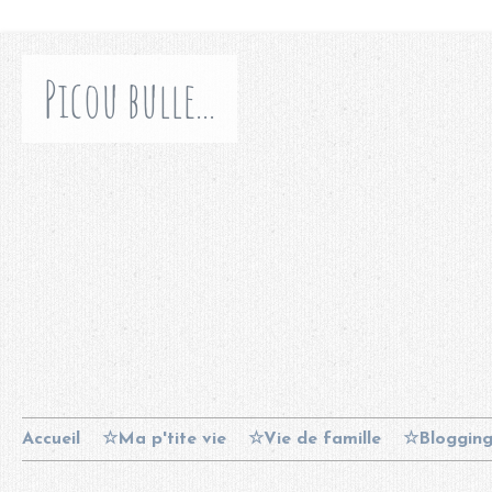
Picou bulle...
Accueil
☆Ma p'tite vie
☆Vie de famille
☆Bloggin
Contact