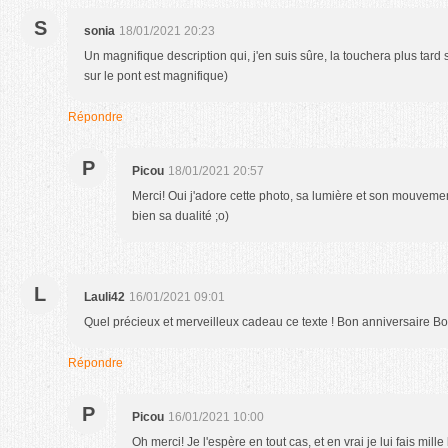
S
sonia
18/01/2021 20:23
Un magnifique description qui, j'en suis sûre, la touchera plus tard si
sur le pont est magnifique)
Répondre
P
Picou
18/01/2021 20:57
Merci! Oui j'adore cette photo, sa lumière et son mouvement
bien sa dualité ;o)
L
Lauli42
16/01/2021 09:01
Quel précieux et merveilleux cadeau ce texte ! Bon anniversaire Bo
Répondre
P
Picou
16/01/2021 10:00
Oh merci! Je l'espère en tout cas, et en vrai je lui fais mil