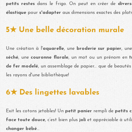
petits restes
dans le frigo. On peut en créer de
divers
élastique
pour
s'adapter
aux dimensions exactes des plats 
5★ Une belle décoration murale
Une création à l'
aquarelle
, une
broderie sur papier
, un
séché
, une
couronne florale
, un mot ou un prénom en
t
de fer modelé
, un assemblage de papier... que de beauté
les rayons d'une bibliothèque!
6★ Des lingettes lavables
Exit les cotons jetables! Un
petit panier
rempli de
petits 
face toute douce
, c’est bien plus
joli
et appréciable à util
changer bébé
...