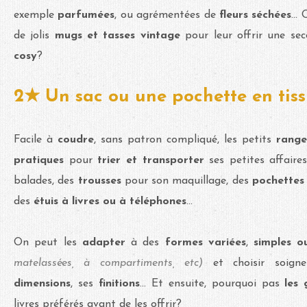
exemple
parfumées
, ou agrémentées de
fleurs séchées
...
de jolis
mugs et tasses vintage
pour leur offrir une s
cosy
?
2★ Un sac ou une pochette en tis
Facile à
coudre
, sans patron compliqué, les petits
rang
pratiques
pour
trier et transporter
ses petites affaire
balades, des
trousses
pour son maquillage, des
pochette
des
étuis à livres ou à téléphones
...
On peut les
adapter
à des
formes variées
,
simples ou
matelassées, à compartiments, etc)
et choisir soign
dimensions
, ses
finitions
... Et ensuite, pourquoi pas
les 
livres préférés avant de les offrir?