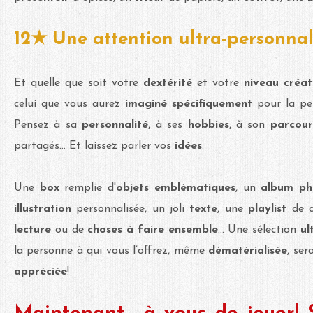
12★ Une attention ultra-personnal
Et quelle que soit votre
dextérité
et votre
niveau créat
celui que vous aurez
imaginé spécifiquement
pour la pe
Pensez à sa
personnalité
, à ses
hobbies
, à son
parcour
partagés... Et laissez parler vos
idées
.
Une
box
remplie d'
objets emblématiques
, un
album ph
illustration
personnalisée, un joli
texte
, une
playlist
de c
lecture
ou de
choses à faire ensemble
... Une sélection
ul
la personne à qui vous l’offrez, même
dématérialisée
, ser
appréciée
!