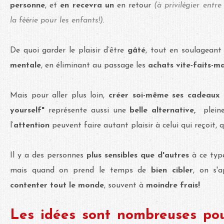
personne
, et
en recevra un
en retour
(à privilégier entr
la féérie pour les enfants!)
.
De quoi garder le plaisir d’être
gâté
, tout en soulagean
mentale
, en éliminant au passage les
achats vite-faits-ma
Mais pour aller plus loin,
créer soi-même ses cadeaux
yourself"
représente aussi une
belle alternative,
plein
l‘
attention
peuvent faire autant plaisir à celui qui reçoit, qu
Il y a des personnes
plus sensibles que d'autres
à ce typ
mais quand on prend le temps de
bien cibler
, on s'a
contenter tout le monde
, souvent à
moindre frais!
Les idées sont nombreuses pou