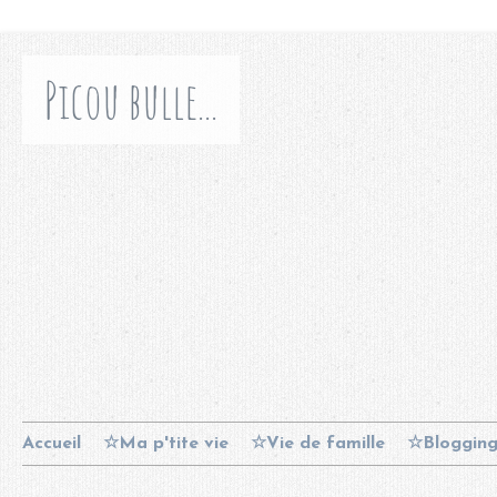
Picou bulle...
Accueil
☆Ma p'tite vie
☆Vie de famille
☆Bloggin
Contact