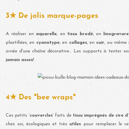
3★ De jolis marque-pages
A réaliser en
aquarelle
, en
tissu brodé
, en
linogravure
plastifiées, en
cyanotype
, en
collages
, en
cuir
, ou même
ornée d'une chaîne décorative... Les supports à tenter so
jamais assez
!
4★ Des "bee wraps"
Ces petits
‘couvercles’
faits de
tissu imprégnés de cire d’
chez soi, écologiques et très
utiles
pour remplacer le ce