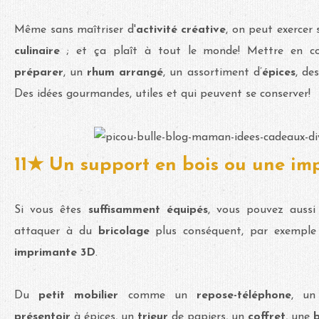
Même sans maîtriser d'
activité créative
, on peut exercer 
culinaire
; et ça plaît à tout le monde! Mettre en c
préparer
, un
rhum arrangé
, un assortiment d’
épices
, de
Des idées gourmandes, utiles et qui peuvent se conserver!
11★ Un support en bois ou une im
Si vous êtes
suffisamment équipés
, vous pouvez aussi
attaquer à du
bricolage
plus conséquent, par exempl
imprimante 3D
.
Du
petit mobilier
comme un
repose-téléphone
, u
présentoir
à épices, un
trieur
de papiers, un
coffret
, une