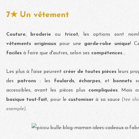
7★ Un vêtement
Couture
,
broderie
ou
tricot
, les options sont no
vêtements
originaux
pour une
garde-robe unique
! C
faciles
à faire que d'autres, selon ses
compétences
...
Les plus à l'aise peuvent
créer de toutes pièces
leurs pro
des
patrons
: les
foulards
,
écharpes
, et
bonnets
s
accessibles, avant les pièces plus
compliquées
. Mais 
basique tout-fait
, pour le
customiser
à sa sauce
(tee shi
exemple).