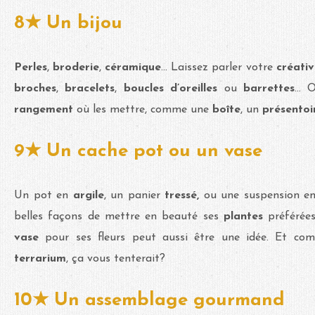
8★ Un bijou
Perles
,
broderie
,
céramique
... Laissez parler votre
créati
broches
,
bracelets
,
boucles d’oreilles
ou
barrettes
...
rangement
où les mettre, comme une
boîte
, un
présento
9★ Un cache pot ou un vase
Un pot en
argile
, un panier
tressé,
ou une suspension e
belles façons de mettre en beauté ses
plantes
préférée
vase
pour ses fleurs peut aussi être une idée. Et c
terrarium
, ça vous tenterait?
10★ Un assemblage gourmand