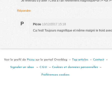
Je rêverais d'y aller ! Cela a l'air réellement magnifique<br /> <br />
Répondre
P
Picou
13/12/2017 15:18
Ca l'est! Toujours magnifique et même malgré le froid ave
Voir le profil de
Picou
sur le portail Overblog
Top articles
Contact
Signaler un abus
C.G.U.
Cookies et données personnelles
Préférences cookies