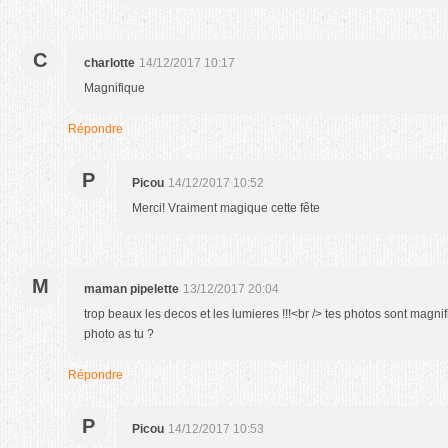
C
charlotte
14/12/2017 10:17
Magnifique
Répondre
P
Picou
14/12/2017 10:52
Merci! Vraiment magique cette fête
M
maman pipelette
13/12/2017 20:04
trop beaux les decos et les lumieres !!!<br /> tes photos sont magnifi
photo as tu ?
Répondre
P
Picou
14/12/2017 10:53