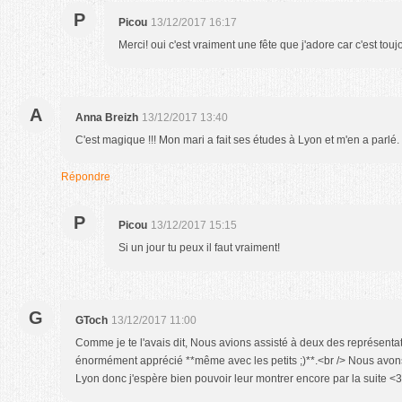
P
Picou
13/12/2017 16:17
Merci! oui c'est vraiment une fête que j'adore car c'est tou
A
Anna Breizh
13/12/2017 13:40
C'est magique !!! Mon mari a fait ses études à Lyon et m'en a parlé. 
Répondre
P
Picou
13/12/2017 15:15
Si un jour tu peux il faut vraiment!
G
GToch
13/12/2017 11:00
Comme je te l'avais dit, Nous avions assisté à deux des représentat
énormément apprécié **même avec les petits ;)**.<br /> Nous avons
Lyon donc j'espère bien pouvoir leur montrer encore par la suite <3