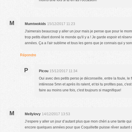
moins une fois si tu en as l'occasion!
M
Mumtwokids
15/12/2017 11:23
J'aimerais beaucoup y aller un jour mais je pense que pour le mom
trop petits étant donné le monde qu'il y a ! Je garde espoir et rése
années. Ça a l'air sublime et tous les gens que je connais qui y son
Répondre
P
Picou
15/12/2017 11:34
Oui avec des petits perso je déconseille, entre la foule, le fr
intéresse 5mn et après ils ralent, et toi tu profites pas, c
faire au moins une fois, c'est toujours si magnifique!
M
Mellylovy
14/12/2017 13:53
J’espere y aller un jour d’autant plus que mon chéri a une tante qui
encore quelques années pour que Coquillette puisse rêver autant