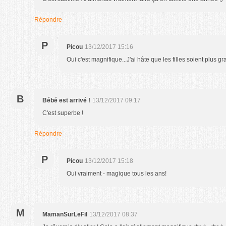
Répondre
P
Picou
13/12/2017 15:16
Oui c'est magnifique...J'ai hâte que les filles soient plus g
B
Bébé est arrivé !
13/12/2017 09:17
C'est superbe !
Répondre
P
Picou
13/12/2017 15:18
Oui vraiment - magique tous les ans!
M
MamanSurLeFil
13/12/2017 08:37