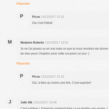
Répondre
P
Picou
13/12/2017 15:15
Oui c'est l'idéal!
M
Madame Bobette
13/12/2017 10:51
Je ne l'ai jamais vu en vrai mais ce que tu nous montres me donne 
de mes yeux! J'espère avoir cette occasion un jour :)
Répondre
P
Picou
13/12/2017 15:15
Oui, à faire au moins une fois. C'est superbe!
J
Julie Olk
13/12/2017 10:46
C'est sublime ! J'aimerais vraiment faire ça en famille une année ;)