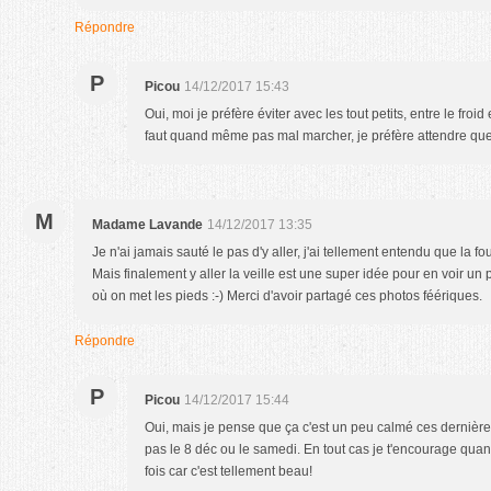
Répondre
P
Picou
14/12/2017 15:43
Oui, moi je préfère éviter avec les tout petits, entre le froid et
faut quand même pas mal marcher, je préfère attendre que 
M
Madame Lavande
14/12/2017 13:35
Je n'ai jamais sauté le pas d'y aller, j'ai tellement entendu que la fo
Mais finalement y aller la veille est une super idée pour en voir 
où on met les pieds :-) Merci d'avoir partagé ces photos féériques.
Répondre
P
Picou
14/12/2017 15:44
Oui, mais je pense que ça c'est un peu calmé ces dernières
pas le 8 déc ou le samedi. En tout cas je t'encourage qu
fois car c'est tellement beau!