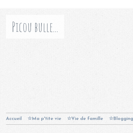
Picou bulle...
Accueil
☆Ma p'tite vie
☆Vie de famille
☆Bloggin
Contact