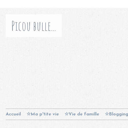
Picou bulle...
Accueil
☆Ma p'tite vie
☆Vie de famille
☆Bloggin
Contact