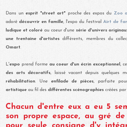
Dans un
esprit "street art"
proche des expos du
Zoo a
adoré
découvrir en famille
, l'expo du festival
Airt de fam
ludique et coloré
au coeur d'une
série d'univers origina
une trentaine d'artistes
différents, membres du collec
Omart
.
L'
expo
prend forme
au coeur d'un écrin exceptionnel
, c
des arts décoratifs
, laissé vacant depuis quelques m
réhabilitation
. Une
enfilade de pièces
, parfaite po
artistique
au fil des
différentes scénographies
créées par 
Chacun d'entre eux a eu 5 sem
son propre espace, au gré de
pour seule consigne d'y intég