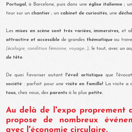
Portugal
, à Barcelone, puis dans une
église italienne
; u
tour sur un
chantier
; un
cabinet de curiosités
, une
déch
Les
mises en scène sont très variées, immersives,
et ab
attractive et accessible
de grandes
thématique
au trav
(écologie, condition féminine, voyage...)
, le tout, avec un a
de tête
.
De quoi favoriser autant
l'éveil artistique
que l'évoca
société
: parfait pour une
visite en famille!
La visite a d
tous,
chez nous, des
parents
à la plus
petite.
Au delà de l'expo proprement di
propose de nombreux événem
avec l'économie circulaire.