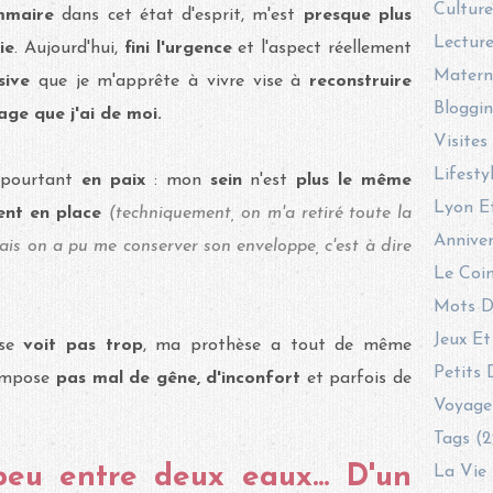
Culture
ammaire
dans cet état d'esprit, m'est
presque plus
Lecture
ie
. Aujourd'hui,
fini l'urgence
et l'aspect réellement
Materni
sive
que je m'apprête à vivre vise à
reconstruire
Bloggin
mage que j'ai de moi.
Visites
Lifesty
s pourtant
en paix
: mon
sein
n'est
plus le même
Lyon E
ent en place
(techniquement, on m'a retiré toute la
Anniver
ais on a pu me conserver son enveloppe, c'est à dire
Le Coin
Mots D
Jeux Et
 se
voit pas trop
, ma prothèse a tout de même
Petits 
'impose
pas mal
de gêne, d'inconfort
et parfois de
Voyage
Tags (2
eu entre deux eaux... D'un
La Vie 