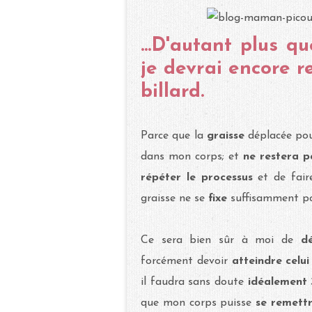
...D'autant plus q
je devrai encore re
billard.
Parce que la
graisse
déplacée
po
dans mon corps; et
ne restera 
répéter le processus
et de fair
graisse ne se
fixe
suffisamment p
Ce sera bien sûr à moi de
d
forcément devoir
atteindre celui
il faudra sans doute
idéalement 3
que mon corps puisse
se remettr