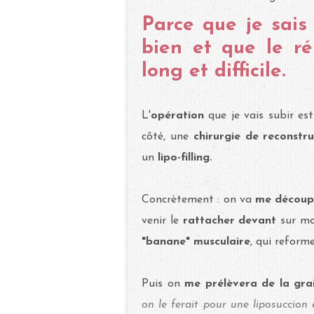
Parce que je sais
bien et que le ré
long et difficile.
L'
opération
que je vais subir es
côté, une
chirurgie de reconstr
un
lipo-filling.
Concrètement : on va
me découp
venir le
rattacher devant
sur mo
"banane"
musculaire
, qui reform
Puis on
me prélèvera de la gra
on le ferait pour une liposuccion 