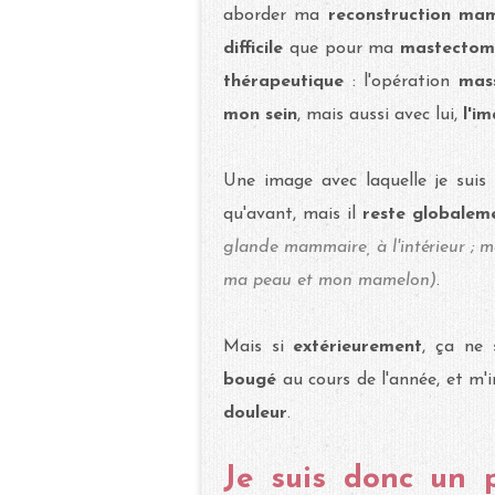
aborder ma
reconstruction m
difficile
que pour ma
mastectom
thérapeutique
: l'opération
mas
mon sein
, mais aussi avec lui,
l'i
Une image avec laquelle je sui
qu'avant, mais il
reste globalem
glande mammaire, à l'intérieur ; m
ma peau et mon mamelon)
.
Mais si
extérieurement
, ça ne
bougé
au cours de l'année, et m
douleur
.
Je suis donc un p