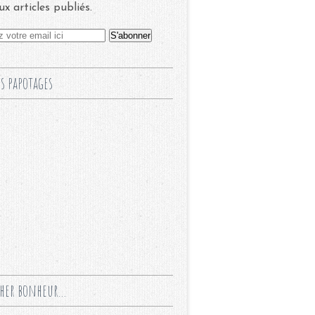
x articles publiés.
s papotages
cher bonheur...