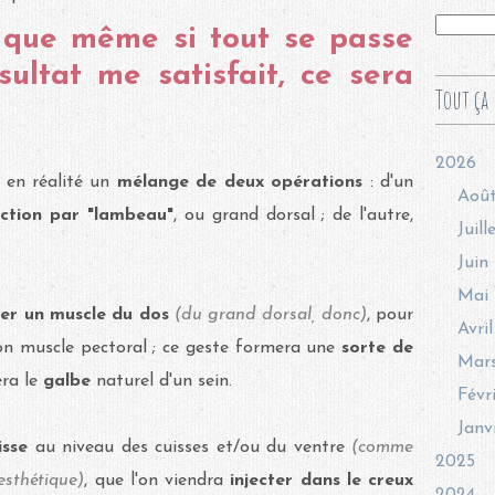
 que même si tout se passe
sultat me satisfait, ce sera
Tout ça 
2026
t en réalité un
mélange de deux opérations
: d'un
Aoû
uction par "lambeau"
, ou grand dorsal ; de l'autre,
Juill
Juin
Mai
er un muscle du dos
(du grand dorsal, donc)
, pour
Avril
n muscle pectoral ; ce geste formera une
sorte de
Mar
era le
galbe
naturel d'un sein.
Févr
Janv
isse
au niveau des cuisses et/ou du ventre
(comme
2025
esthétique)
, que l'on viendra
injecter dans le creux