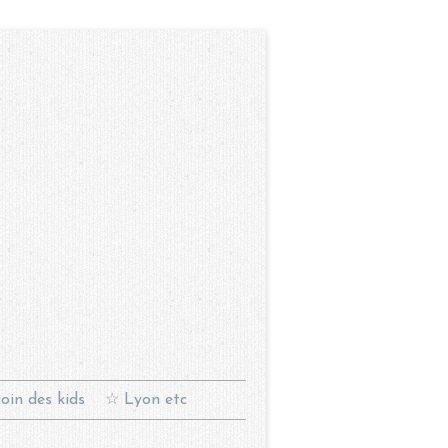
oin des kids
☆ Lyon etc