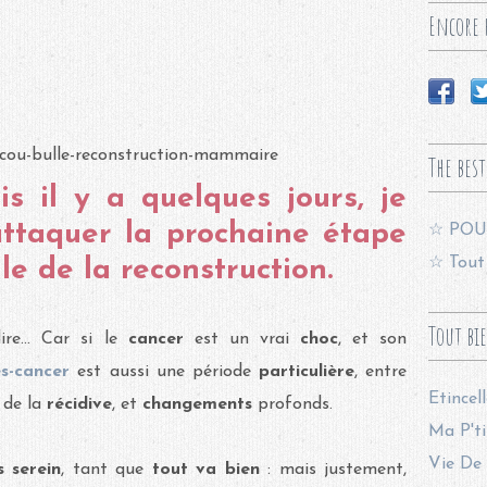
Encore p
The best
is il y a quelques jours, je
ttaquer la prochaine étape
☆ POU
☆ Tout 
le de la reconstruction.
Tout bi
ire... Car si le
cancer
est un vrai
choc
, et son
s-cancer
est aussi une période
particulière
, entre
Etincel
 de la
récidive
, et
changements
profonds.
Ma P'ti
Vie De 
s serein
, tant que
tout va bien
: mais justement,