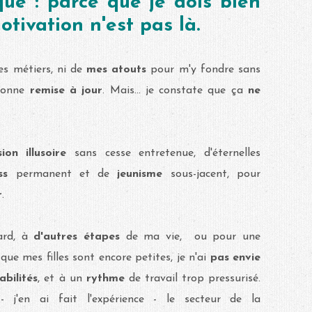
ué : parce que je dois bien
tivation n'est pas là.
s métiers, ni de
mes atouts
pour m'y fondre sans
 bonne
remise à jour
. Mais... je constate que ça
ne
ion illusoire
sans cesse entretenue, d'éternelles
ess
permanent et de
jeunisme
sous-jacent, pour
r
.
tard, à
d'autres étapes
de ma vie, ou pour une
 que mes filles sont encore petites, je n'ai
pas envie
bilités
, et à un
rythme
de travail trop pressurisé.
- j'en ai fait l'expérience - le secteur de la