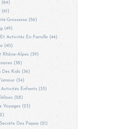
 (64)
 (61)
té-Grossesse (56)
g (49)
 Et Activités En Famille (44)
le (40)
t Rhône-Alpes (39)
saires (38)
 Des Kids (36)
'amour (34)
 Activités Enfants (33)
Délices (28)
s Voyages (23)
2)
Secrète Des Papas (21)