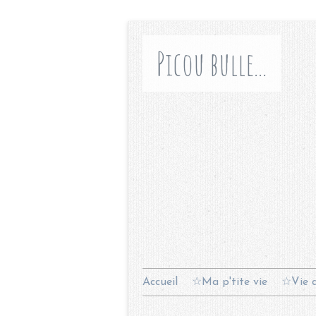
Picou bulle...
Accueil
☆Ma p'tite vie
☆Vie d
Contact