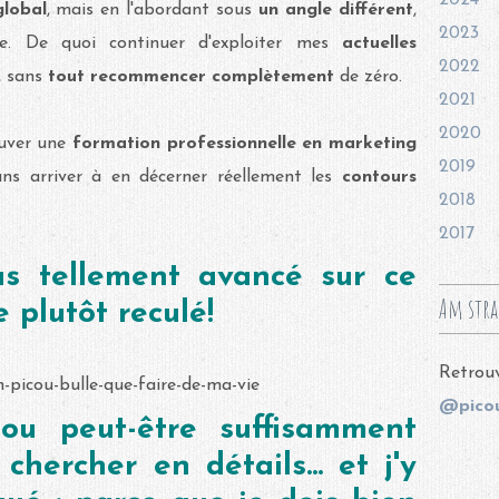
2024
global
, mais en l'abordant sous
un angle différent
,
2023
e. De quoi continuer d'exploiter mes
actuelles
2022
, sans
tout recommencer complètement
de zéro.
2021
2020
ouver une
formation professionnelle
en marketing
2019
sans arriver à en décerner réellement les
contours
2018
2017
as tellement avancé sur ce
Am stra
e plutôt reculé!
Retrouv
@picou
ou peut-être suffisamment
chercher en détails... et j'y