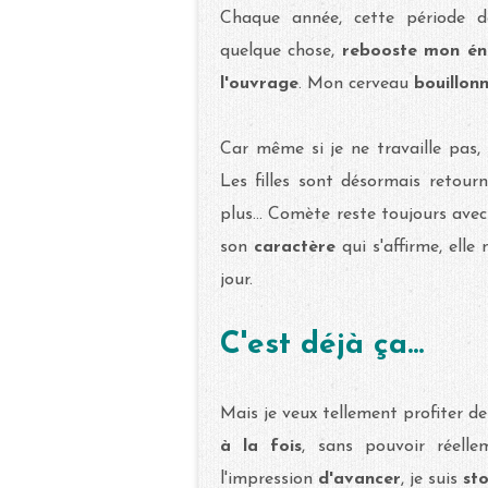
Chaque année, cette période
quelque chose,
rebooste mon én
l'ouvrage
. Mon cerveau
bouillon
Car même si je ne travaille pas, 
Les filles sont désormais retou
plus... Comète reste toujours ave
son
caractère
qui s'affirme, elle
jour.
C'est déjà ça...
Mais je veux tellement profiter d
à la fois
, sans pouvoir réell
l'impression
d'avancer
, je suis
st