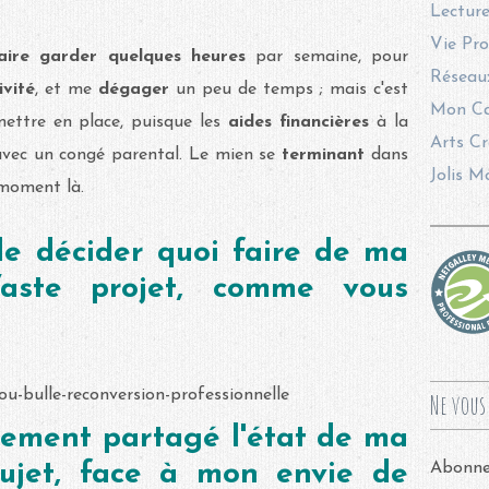
Lecture
Vie Pro
faire garder quelques heures
par semaine, pour
Réseaux
ivité
, et me
dégager
un peu de temps ; mais c'est
Mon Ca
ettre en place, puisque les
aides financières
à la
Arts Cr
vec un congé parental. Le mien se
terminant
dans
Jolis M
 moment là.
de décider quoi faire de ma
aste projet, comme vous
Ne vous 
èrement partagé l'état de ma
sujet, face à mon envie de
Abonnez