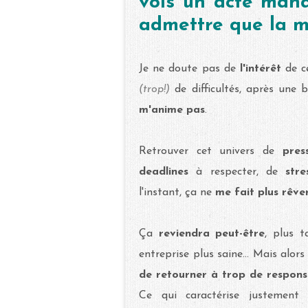
vois un acte manq
admettre que la mo
Je ne doute pas de
l'intérêt
de ce
(trop!)
de difficultés, après une
m'anime pas
.
Retrouver cet univers de
press
deadlines
à respecter, de
str
l'instant, ça ne
me fait plus rêve
Ça
reviendra peut-être
, plus 
entreprise plus saine... Mais alors
de retourner à trop de responsa
Ce qui caractérise justement 