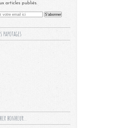
x articles publiés.
s papotages
cher bonheur...