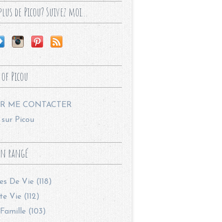
lus de Picou? Suivez moi...
 of Picou
R ME CONTACTER
sur Picou
en rangé
les De Vie (118)
te Vie (112)
Famille (103)