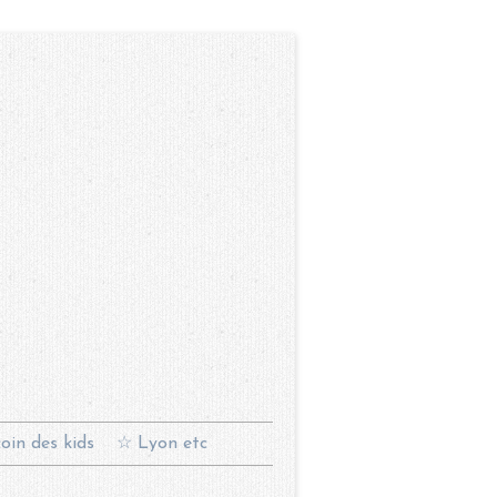
oin des kids
☆ Lyon etc