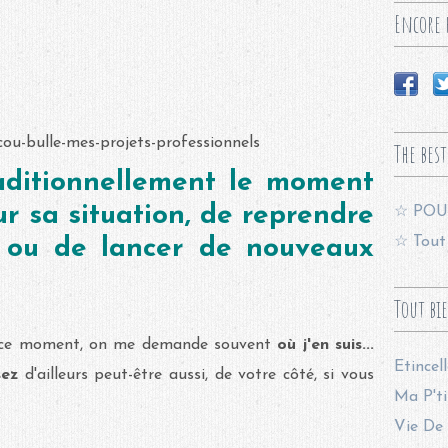
Encore p
The best
aditionnellement le moment
ur sa situation, de reprendre
☆ POU
☆ Tout 
, ou de lancer de nouveaux
Tout bi
en ce moment, on me demande souvent
où j'en suis...
Etincel
sez
d'ailleurs peut-être aussi, de votre côté, si vous
Ma P'ti
Vie De 