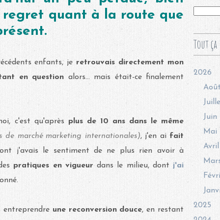
 regret quant à la route que
présent.
Tout ça 
écédents enfants, je
retrouvais directement mon
2026
tant en question
alors... mais était-ce finalement
Aoû
Juill
Juin
oi, c'est qu'après
plus de 10 ans dans le même
Mai
s de marché marketing internationales)
, j'en ai
fait
Avril
ont j'avais le sentiment de ne plus rien avoir à
Mar
 des
pratiques en vigueur
dans le milieu, dont
j'ai
Févr
donné.
Janv
2025
s entreprendre
une reconversion douce
, en restant