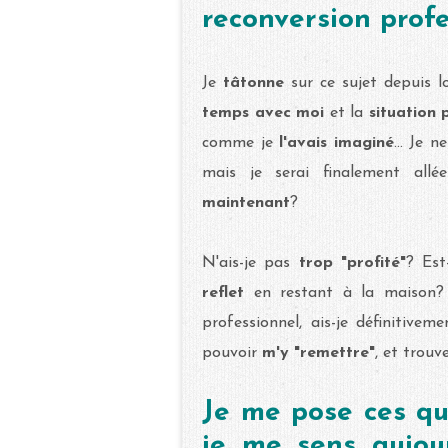
reconversion profe
Je
tâtonne
sur ce sujet depuis 
temps avec moi
et la
situation 
comme je
l'avais imaginé
... Je 
mais je serai finalement allée
maintenant
?
N'ais-je pas
trop "profité"
? Est
reflet
en restant à la maison?
professionnel, ais-je définitivem
pouvoir
m'y "remettre"
, et trouv
Je me pose ces qu
je me sens aujou