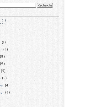
déjà!
t
(1)
et
(4)
(2)
(2)
(5)
s
(5)
ier
(4)
ier
(4)