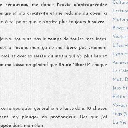
Culture
 de
renouveau
me donne
l'envie d'entreprendre
Lecture
ergie
et ma
créativité
et me redonne
du coeur à
Materni
ne
, à tel point que je n'arrive plus toujours
à suivre
!
Bloggin
Visites
je n'ai toujours pas le
temps
de toutes mes idées.
Lifesty
rnées à
l'école
, mais ça ne me
libère
pas vraiment
Lyon E
c moi, et avec sa
sieste du matin
qui n'a plus lieu et
Anniver
 ne me laisse en général que
2h de "liberté"
chaque
Le Coin
Mots D
Jeux Et
Petits 
Voyage
e ce temps qu'en général je me lance dans
10 choses
Tags (2
ement m'y
plonger en profondeur
. Dès que j'ai
La Vie 
oppée
dans mon élan.