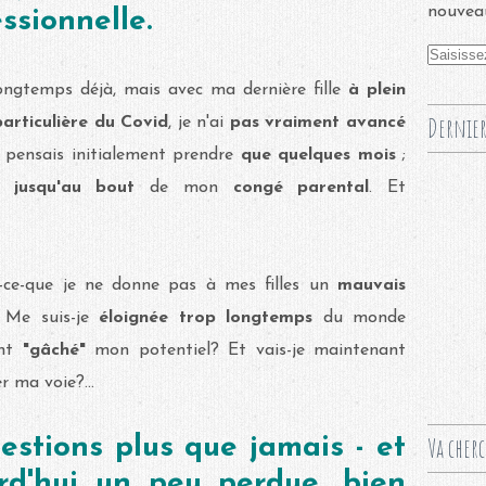
nouveau
ssionnelle.
longtemps déjà, mais avec ma dernière fille
à plein
Dernier
particulière du Covid
, je n'ai
pas vraiment avancé
ne pensais initialement prendre
que quelques mois
;
jusqu'au bout
de mon
congé parental
. Et
-ce-que je ne donne pas à mes filles un
mauvais
 Me suis-je
éloignée trop longtemps
du monde
ent
"gâché"
mon potentiel? Et vais-je maintenant
er ma voie?...
Va cher
estions plus que jamais - et
rd'hui un peu perdue, bien