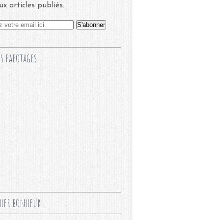
x articles publiés.
s papotages
cher bonheur...