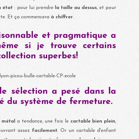
n état
: pour lui prendre
la taille au dessus
, et pour
tte. Et ça commencera
à chiffrer
.
isonnable et pragmatique a
même si je trouve certains
collection superbes!
de sélection a pesé dans la
ité du système de fermeture.
 métal
a tendance, une fois le
cartable bien plein
,
'ouvrant assez
facilement
. Or un cartable d'enfant