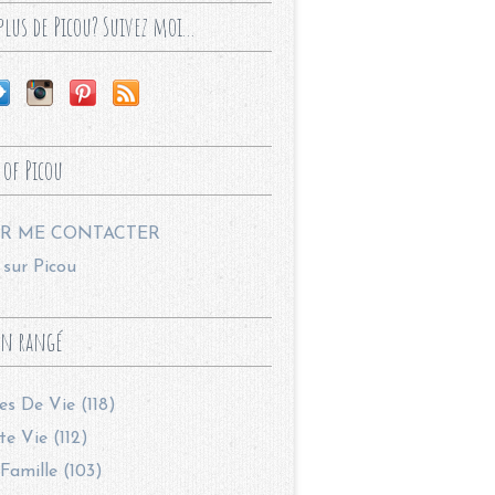
lus de Picou? Suivez moi...
 of Picou
R ME CONTACTER
sur Picou
en rangé
les De Vie (118)
te Vie (112)
Famille (103)