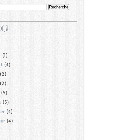
déjà!
t
(1)
et
(4)
(2)
(2)
(5)
s
(5)
ier
(4)
ier
(4)