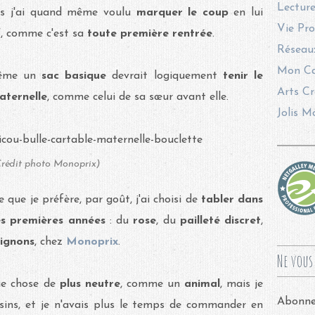
Lecture
is j'ai quand même voulu
marquer le coup
en lui
Vie Pro
f
, comme c'est sa
toute première rentrée
.
Réseaux
Mon Ca
 même un
sac basique
devrait logiquement
tenir le
Arts Cr
aternelle
, comme celui de sa sœur avant elle.
Jolis M
rédit photo Monoprix)
que je préfère, par goût, j'ai choisi de
tabler dans
ces premières années
: du
rose
, du
pailleté
discret
,
ignons
, chez
Monoprix
.
Ne vous 
que chose de
plus neutre
, comme un
animal
, mais je
Abonnez
ns, et je n'avais plus le temps de commander en