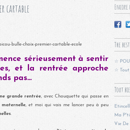
er cartable
Encore p
The best
mmence sérieusement à sentir
☆ POU
es, et la rentrée approche
☆ Tout 
s pas...
Tout bi
ne grande rentrée
, avec Chouquette qui passe en
 maternelle
, et moi qui vais me lancer peu à peu
Etincel
elles
.
Ma P'ti
Vie De 