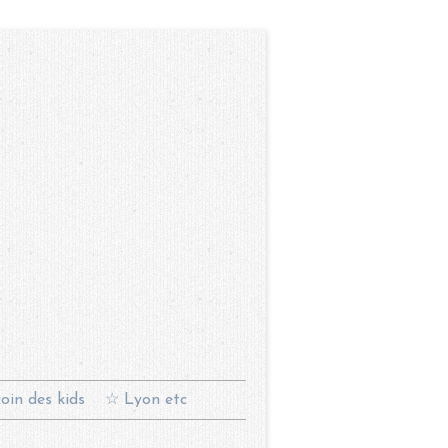
oin des kids
☆ Lyon etc