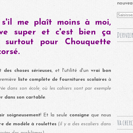
nouveau
s'il me plaît moins à moi,
uve super et c'est bien ça
Dernier
st surtout pour Chouquette
corsé.
ut
des choses sérieuses
, et l'utilité d'un
vrai bon
première
liste complète de fournitures scolaires
à
tée dans son école, où les cahiers sont par exemple
r dans son cartable
.
isir soigneusement
! Et la seule
consigne
que nous
Va cher
re de modèle à roulettes
(il y a des escaliers dans
t créer des problèmes)
.