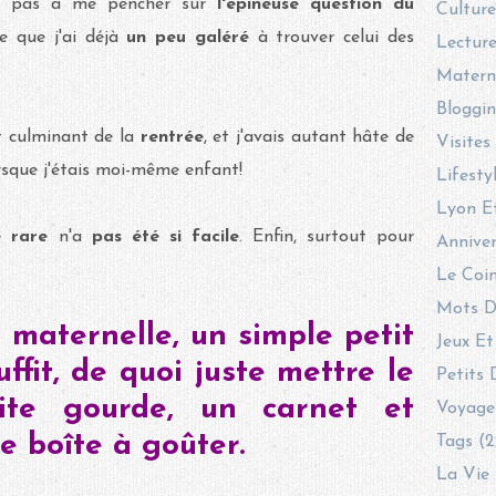
i pas à me pencher sur
l'épineuse question du
Culture
e que j'ai déjà
un peu galéré
à trouver celui des
Lecture
Materni
Bloggin
t culminant de la
rentrée
, et j'avais autant hâte de
Visites
orsque j'étais moi-même enfant!
Lifesty
Lyon E
e rare
n'a
pas été si facile
. Enfin, surtout pour
Anniver
Le Coin
Mots D
 maternelle, un simple petit
Jeux Et
ffit, de quoi juste mettre le
Petits 
ite gourde, un carnet et
Voyage
e boîte à goûter.
Tags (2
La Vie 