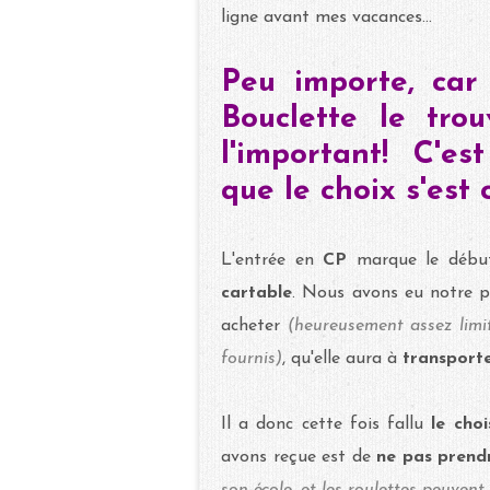
ligne avant mes vacances...
Peu importe, car 
Bouclette le tro
l'important! C'e
que le choix s'est 
L'entrée en
CP
marque le déb
cartable
. Nous avons eu notre 
acheter
(heureusement assez limi
fournis)
, qu'elle aura à
transporte
Il a donc cette fois fallu
le cho
avons reçue est de
ne pas prend
son école, et les roulettes peuven