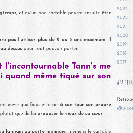
2024
2023
ngtemps
, et qu'un bon cartable pourra ensuite
être
2022
2021
2020
urra
pas l'utiliser plus de 2 ou 3 ans maximum
. Il
2019
 au dessus
pour tout pouvoir porter.
2018
2017
nt l'incontournable Tann's me
j'ai quand même tiqué sur son
Am stra
Retrouv
ment envie que Bouclette ait
à son tour son propre
@picou
 plutôt que de lui
proposer le vieux de sa sœur
...
au la main au porte monnaie
, même si le cartable