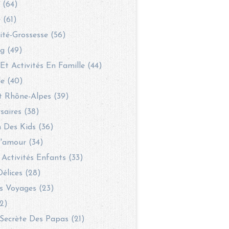
 (64)
 (61)
té-Grossesse (56)
g (49)
 Et Activités En Famille (44)
le (40)
t Rhône-Alpes (39)
saires (38)
 Des Kids (36)
'amour (34)
 Activités Enfants (33)
Délices (28)
s Voyages (23)
2)
Secrète Des Papas (21)