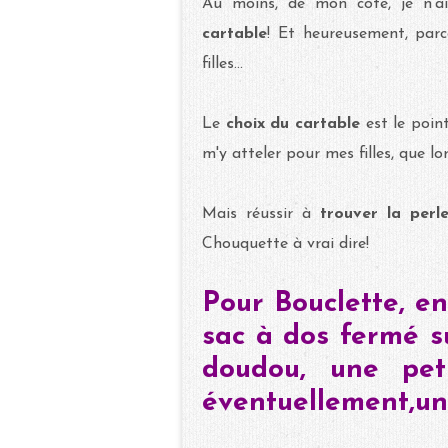
Au moins, de mon côté, je n'a
cartable
! Et heureusement, parc
filles...
Le
choix du cartable
est le poin
m'y atteler pour mes filles, que l
Mais réussir à
trouver la perl
Chouquette à vrai dire!
Pour Bouclette, en
sac à dos fermé su
doudou, une pet
éventuellement,un