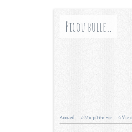
Picou bulle...
Accueil
☆Ma p'tite vie
☆Vie d
Contact