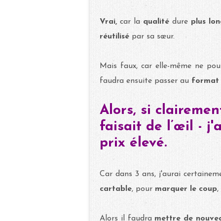
Vrai,
car la
qualité
dure
plus lo
réutilisé
par sa sœur.
Mais faux, car elle-même ne po
faudra ensuite passer au
format
Alors, si claireme
faisait de l’œil - 
prix élevé.
Car dans 3 ans, j'aurai certaine
cartable
, pour
marquer le coup
,
Alors il faudra
mettre de nouve